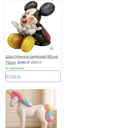
Шар Микки сидячий (65 на
75см)
2080
₽
2910
₽
В наличии
Купить