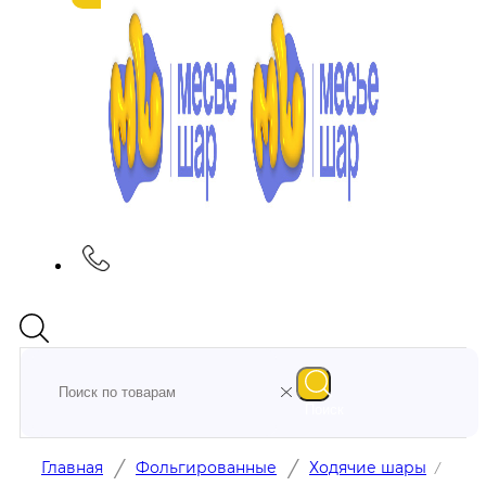
Поиск
/
/
Главная
Фольгированные
Ходячие шары
/