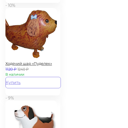
- 10%
Ходячий шар «Пуделек»
1120
₽
1240
₽
В наличии
Купить
- 9%