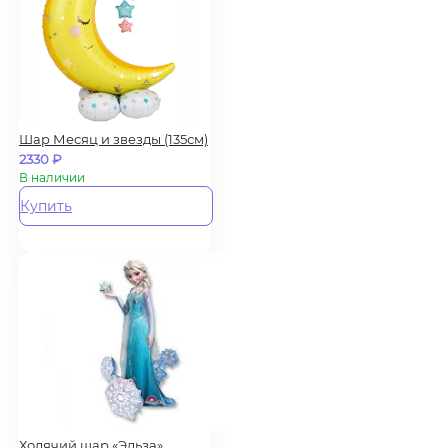
Шар Месяц и звезды (135см)
2330
₽
В наличии
Купить
Ходячий шар «Эльза»