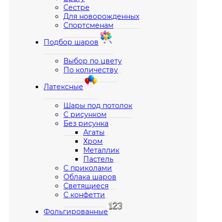
Сестре
Для новорожденных
Спортсменам
Подбор шаров
Выбор по цвету
По количеству
Латексные
Шары под потолок
С рисунком
Без рисунка
Агаты
Хром
Металлик
Пастель
С приколами
Облака шаров
Светящиеся
С конфетти
Фольгированные