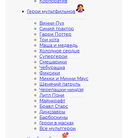
Корпоратив
Герои мультфильмов
Винни-Пух
Синий трактор
Гарри Поттер
Три кота
Маша и медведь
Холодное сердце
Супергерои
Смешарики
Чебурашка
Фиксики
Микки и Минни Маус
Щенячий патруль
Черепашки-ниндзя
Литл Пони
Майнкрафт
Бравл Старс
Динозавры
Барбоскины
Герои в масках
Все мультгерои