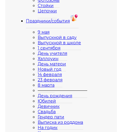
Фотозоны
Стойки
Цепочки
Праздники/события
9 мая
Выпускной в саду
Выпускной в школе
1 сентября
День учителя
Хэллоуин
День матери
Новый год
14 февраля
23 февраля
8 марта
————————————
День рождения
Юбилей
Девичник
Свадьба
Гендер пати
Выписка из роддома
На годик