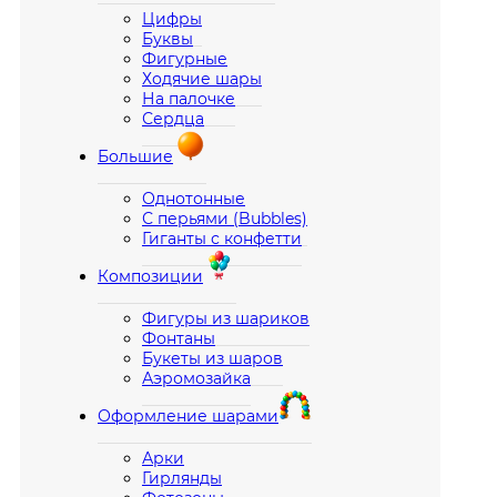
Цифры
Буквы
Фигурные
Ходячие шары
На палочке
Сердца
Большие
Однотонные
С перьями (Bubbles)
Гиганты с конфетти
Композиции
Фигуры из шариков
Фонтаны
Букеты из шаров
Аэромозайка
Оформление шарами
Арки
Гирлянды