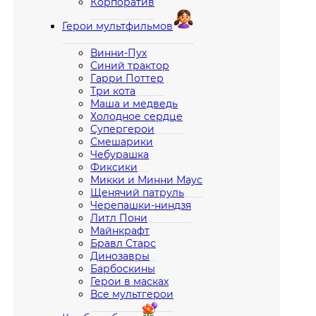
Корпоратив
Герои мультфильмов
Винни-Пух
Синий трактор
Гарри Поттер
Три кота
Маша и медведь
Холодное сердце
Супергерои
Смешарики
Чебурашка
Фиксики
Микки и Минни Маус
Щенячий патруль
Черепашки-ниндзя
Литл Пони
Майнкрафт
Бравл Старс
Динозавры
Барбоскины
Герои в масках
Все мультгерои