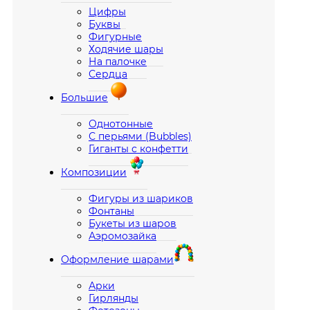
Цифры
Буквы
Фигурные
Ходячие шары
На палочке
Сердца
Большие
Однотонные
С перьями (Bubbles)
Гиганты с конфетти
Композиции
Фигуры из шариков
Фонтаны
Букеты из шаров
Аэромозайка
Оформление шарами
Арки
Гирлянды