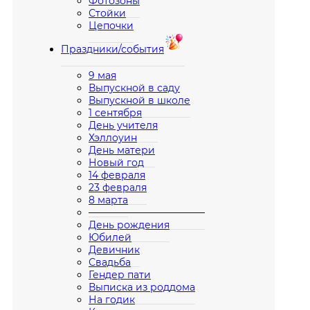
Фотозоны
Стойки
Цепочки
Праздники/события
9 мая
Выпускной в саду
Выпускной в школе
1 сентября
День учителя
Хэллоуин
День матери
Новый год
14 февраля
23 февраля
8 марта
————————————
День рождения
Юбилей
Девичник
Свадьба
Гендер пати
Выписка из роддома
На годик