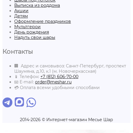
Выписка из роддома
Акции
Детям
Оформление праздников
Мультгерои
День рождения
Надуть свои шары
Контакты
🏢 Адрес и самовывоз: Санкт-Петербург, проспект
Шаумяна, д.10, к.1 (м. Новочеркасская)
📱 Телефон:
+7 (812) 606-70-00
📧 E-mail:
order@meshar.ru
💳 Оплата всеми удобными способами
2014-2026 © Интернет-магазин Месье Шар