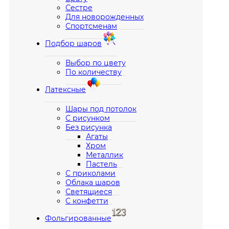
Сестре
Для новорожденных
Спортсменам
Подбор шаров
Выбор по цвету
По количеству
Латексные
Шары под потолок
С рисунком
Без рисунка
Агаты
Хром
Металлик
Пастель
С приколами
Облака шаров
Светящиеся
С конфетти
Фольгированные