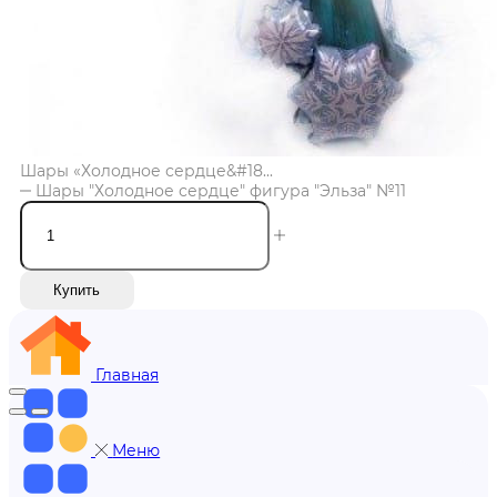
Шары «Холодное сердце&#18...
Шары "Холодное сердце" фигура "Эльза" №11
Купить
Главная
Меню