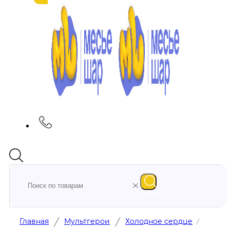
Поиск
/
/
Главная
Мультгерои
Холодное сердце
/