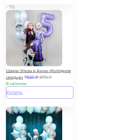
- 7%
Шары Эльза и Анна «Холодное
сердце»
7620
₽
8170
₽
В наличии
Купить