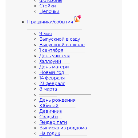
Фотозоны
Стойки
Цепочки
Праздники/события
9 мая
Выпускной в саду
Выпускной в школе
1 сентября
День учителя
Хэллоуин
День матери
Новый год
14 февраля
23 февраля
8 марта
————————————
День рождения
Юбилей
Девичник
Свадьба
Гендер пати
Выписка из роддома
На годик