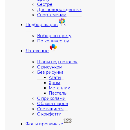
Сестре
Для новорожденных
Спортсменам
Подбор шаров
Выбор по цвету
По количеству
Латексные
Шары под потолок
С рисунком
Без рисунка
Агаты
Хром
Металлик
Пастель
С приколами
Облака шаров
Светящиеся
С конфетти
Фольгированные