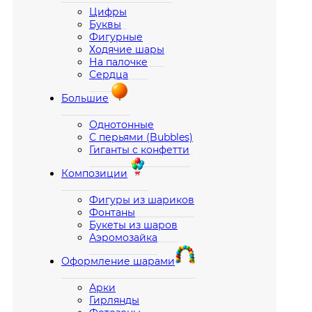
Цифры
Буквы
Фигурные
Ходячие шары
На палочке
Сердца
Большие
Однотонные
С перьями (Bubbles)
Гиганты с конфетти
Композиции
Фигуры из шариков
Фонтаны
Букеты из шаров
Аэромозайка
Оформление шарами
Арки
Гирлянды