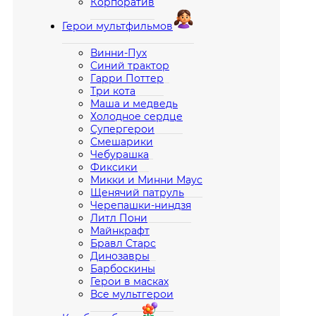
Корпоратив
Герои мультфильмов
Винни-Пух
Синий трактор
Гарри Поттер
Три кота
Маша и медведь
Холодное сердце
Супергерои
Смешарики
Чебурашка
Фиксики
Микки и Минни Маус
Щенячий патруль
Черепашки-ниндзя
Литл Пони
Майнкрафт
Бравл Старс
Динозавры
Барбоскины
Герои в масках
Все мультгерои