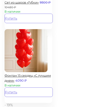
Сет из шаров «Губки»
9500
₽
10480
₽
В наличии
Купить
Фонтан 15 сердец «С лучшим
днем»
4090
₽
В наличии
Купить
- 19%