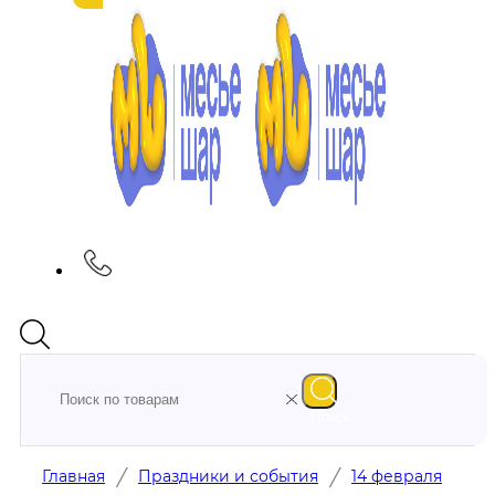
Поиск
/
/
Главная
Праздники и события
14 февраля