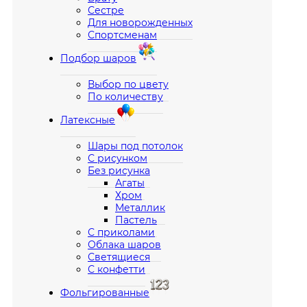
Сестре
Для новорожденных
Спортсменам
Подбор шаров
Выбор по цвету
По количеству
Латексные
Шары под потолок
С рисунком
Без рисунка
Агаты
Хром
Металлик
Пастель
С приколами
Облака шаров
Светящиеся
С конфетти
Фольгированные