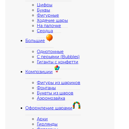
Цифры
Буквы
Фигурные
Ходячие шары
На палочке
Сердца
Большие
Однотонные
С перьями (Bubbles)
Гиганты с конфетти
Композиции
Фигуры из шариков
Фонтаны
Букеты из шаров
Аэромозайка
Оформление шарами
Арки
Гирлянды