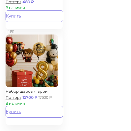
Поттер»
480
₽
В наличии
Купить
- 11%
Набор шаров «Гарри
Поттер»
15700
₽
17600
₽
В наличии
Купить