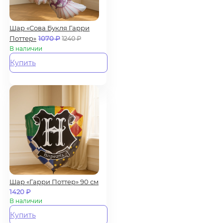
Шар «Сова Букля Гарри
Поттер»
1070
₽
1240
₽
В наличии
Купить
Шар «Гарри Поттер» 90 см
1420
₽
В наличии
Купить