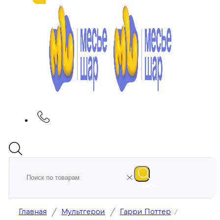
Поиск
/
/
Главная
Мультгерои
Гарри Поттер
/