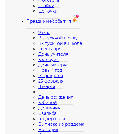
Фотозоны
Стойки
Цепочки
Праздники/события
9 мая
Выпускной в саду
Выпускной в школе
1 сентября
День учителя
Хэллоуин
День матери
Новый год
14 февраля
23 февраля
8 марта
————————————
День рождения
Юбилей
Девичник
Свадьба
Гендер пати
Выписка из роддома
На годик