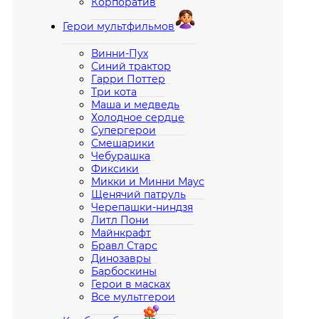
Корпоратив
Герои мультфильмов
Винни-Пух
Синий трактор
Гарри Поттер
Три кота
Маша и медведь
Холодное сердце
Супергерои
Смешарики
Чебурашка
Фиксики
Микки и Минни Маус
Щенячий патруль
Черепашки-ниндзя
Литл Пони
Майнкрафт
Бравл Старс
Динозавры
Барбоскины
Герои в масках
Все мультгерои