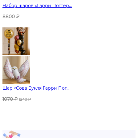
Набор шаров «Гарри Поттер...
8800
₽
Шар «Сова Букля Гарри Пот...
1070
₽
1240
₽