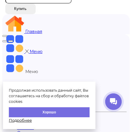
Купить
Главная
Меню
Меню
+7 (812) 606-70-00
Продолжая использовать данный сайт, Вы
соглашаетесь на сбор и обработку файлов
cookies
Обратный звонок
Хорошо
Партнерам
Подробнее
Доставка
Отзывы