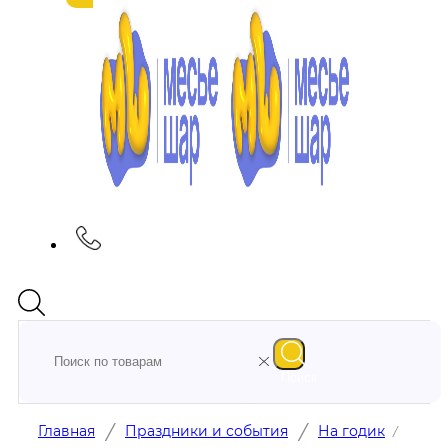
Поиск
/
/
Главная
Праздники и события
На годик
/