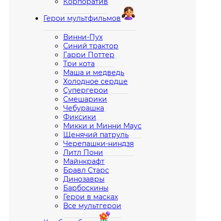
Корпоратив
Герои мультфильмов
Винни-Пух
Синий трактор
Гарри Поттер
Три кота
Маша и медведь
Холодное сердце
Супергерои
Смешарики
Чебурашка
Фиксики
Микки и Минни Маус
Щенячий патруль
Черепашки-ниндзя
Литл Пони
Майнкрафт
Бравл Старс
Динозавры
Барбоскины
Герои в масках
Все мультгерои