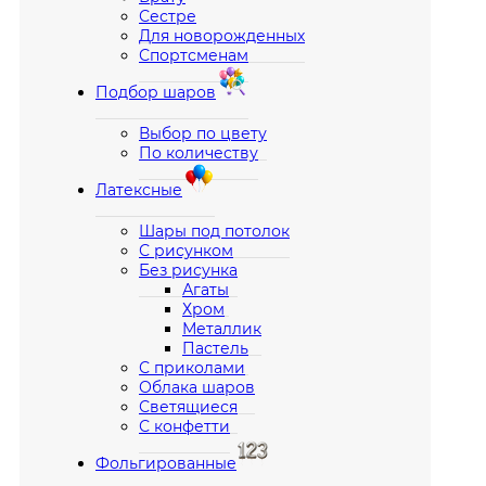
Сестре
Для новорожденных
Спортсменам
Подбор шаров
Выбор по цвету
По количеству
Латексные
Шары под потолок
С рисунком
Без рисунка
Агаты
Хром
Металлик
Пастель
С приколами
Облака шаров
Светящиеся
С конфетти
Фольгированные