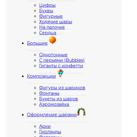
Цифры
Буквы
Фигурные
Ходячие шары
На палочке
Сердца
Большие
Однотонные
С перьями (Bubbles)
Гиганты с конфетти
Композиции
Фигуры из шариков
Фонтаны
Букеты из шаров
Аэромозайка
Оформление шарами
Арки
Гирлянды