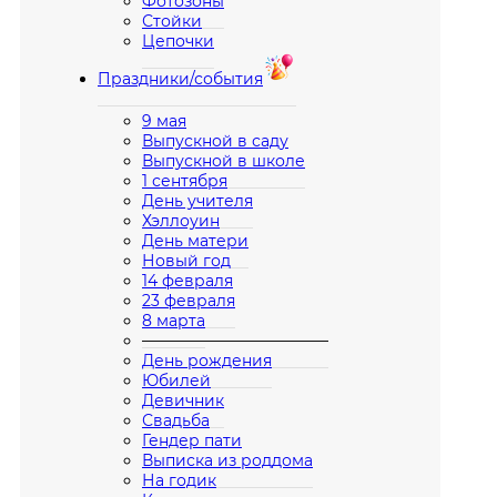
Фотозоны
Стойки
Цепочки
Праздники/события
9 мая
Выпускной в саду
Выпускной в школе
1 сентября
День учителя
Хэллоуин
День матери
Новый год
14 февраля
23 февраля
8 марта
————————————
День рождения
Юбилей
Девичник
Свадьба
Гендер пати
Выписка из роддома
На годик