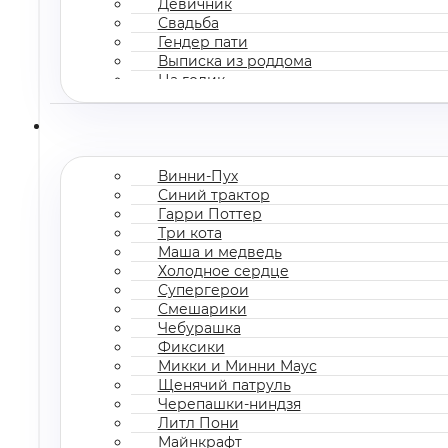
Девичник
Свадьба
Гендер пати
Выписка из роддома
На годик
Корпоратив
Винни-Пух
Синий трактор
Гарри Поттер
Три кота
Маша и медведь
Холодное сердце
Супергерои
Смешарики
Чебурашка
Фиксики
Микки и Минни Маус
Щенячий патруль
Черепашки-ниндзя
Литл Пони
Майнкрафт