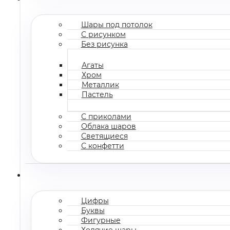
Шары под потолок
С рисунком
Без рисунка
Агаты
Хром
Металлик
Пастель
С приколами
Облака шаров
Светящиеся
С конфетти
Цифры
Буквы
Фигурные
Ходячие шары