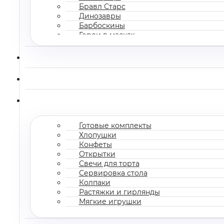
Бравл Старс
Динозавры
Барбоскины
Герои в масках
Все мультгерои
Готовые комплекты
Хлопушки
Конфеты
Открытки
Свечи для торта
Сервировка стола
Колпаки
Растяжки и гирлянды
Мягкие игрушки