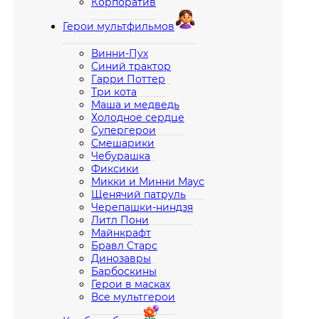
Корпоратив
Герои мультфильмов
Винни-Пух
Синий трактор
Гарри Поттер
Три кота
Маша и медведь
Холодное сердце
Супергерои
Смешарики
Чебурашка
Фиксики
Микки и Минни Маус
Щенячий патруль
Черепашки-ниндзя
Литл Пони
Майнкрафт
Бравл Старс
Динозавры
Барбоскины
Герои в масках
Все мультгерои