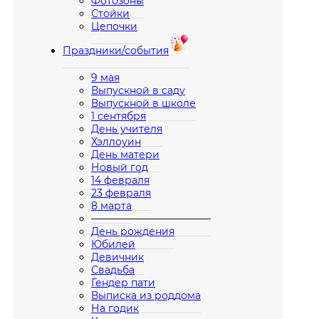
Фотозоны
Стойки
Цепочки
Праздники/события
9 мая
Выпускной в саду
Выпускной в школе
1 сентября
День учителя
Хэллоуин
День матери
Новый год
14 февраля
23 февраля
8 марта
————————————
День рождения
Юбилей
Девичник
Свадьба
Гендер пати
Выписка из роддома
На годик