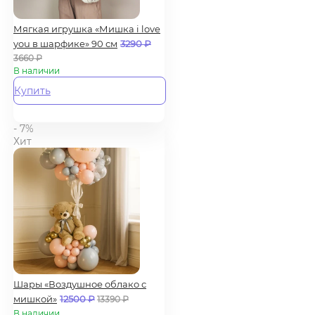
Мягкая игрушка «Мишка i love
you в шарфике» 90 см
3290
₽
3660
₽
В наличии
Купить
- 7%
Хит
Шары «Воздушное облако с
мишкой»
12500
₽
13390
₽
В наличии