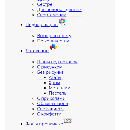
Сестре
Для новорожденных
Спортсменам
Подбор шаров
Выбор по цвету
По количеству
Латексные
Шары под потолок
С рисунком
Без рисунка
Агаты
Хром
Металлик
Пастель
С приколами
Облака шаров
Светящиеся
С конфетти
Фольгированные