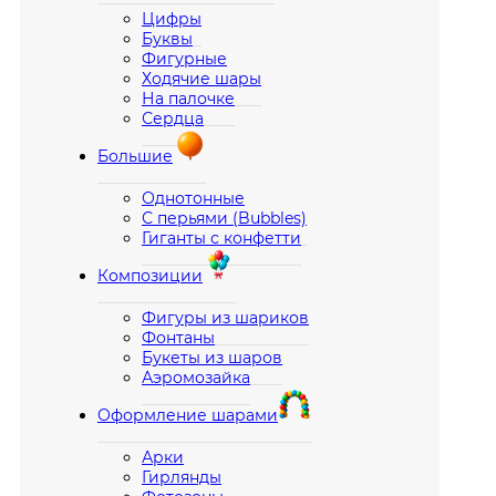
Цифры
Буквы
Фигурные
Ходячие шары
На палочке
Сердца
Большие
Однотонные
С перьями (Bubbles)
Гиганты с конфетти
Композиции
Фигуры из шариков
Фонтаны
Букеты из шаров
Аэромозайка
Оформление шарами
Арки
Гирлянды