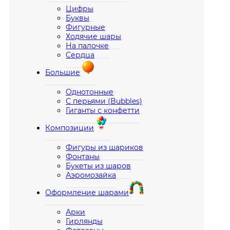
Цифры
Буквы
Фигурные
Ходячие шары
На палочке
Сердца
Большие
Однотонные
С перьями (Bubbles)
Гиганты с конфетти
Композиции
Фигуры из шариков
Фонтаны
Букеты из шаров
Аэромозайка
Оформление шарами
Арки
Гирлянды