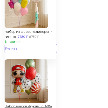
Набор из шаров «Единорог +
гигант»
7830
₽
8750
₽
В наличии
Купить
Набор шаров «Кукла Lol №6»