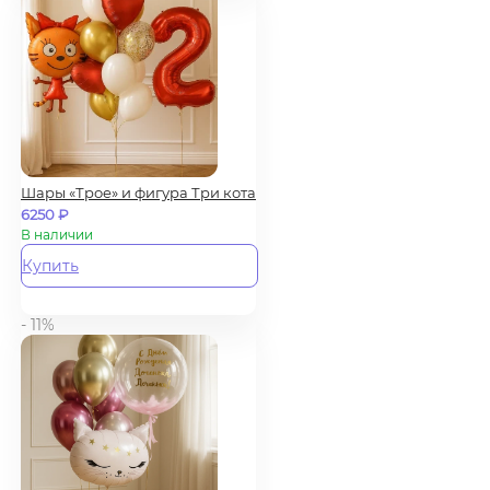
Шары «Трое» и фигура Три кота
6250
₽
В наличии
Купить
- 11%