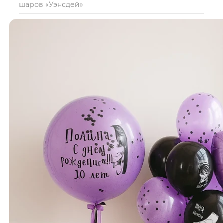
шаров «Уэнсдей»