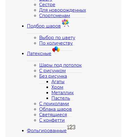
Сестре
Для новорожденных
Спортсменам
Подбор шаров
Выбор по цвету
По количеству
Латексные
Шары под потолок
С рисунком
Без рисунка
Агаты
Хром
Металлик
Пастель
С приколами
Облака шаров
Светящиеся
С конфетти
Фольгированные