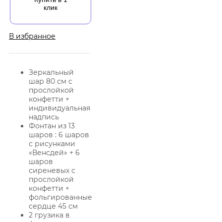
клик
В избранное
Зеркальный
шар 80 см с
прослойкой
конфетти +
индивидуальная
надпись
Фонтан из 13
шаров : 6 шаров
с рисунками
«Венсдей» + 6
шаров
сиреневых с
прослойкой
конфетти +
фольгированные
сердце 45 см
2 грузика в