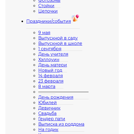
Фотозоны
Стойки
Цепочки
Праздники/события
9 мая
Выпускной в саду
Выпускной в школе
1 сентября
День учителя
Хэллоуин
День матери
Новый год
14 февраля
23 февраля
8 марта
————————————
День рождения
Юбилей
Девичник
Свадьба
Гендер пати
Выписка из роддома
На годик