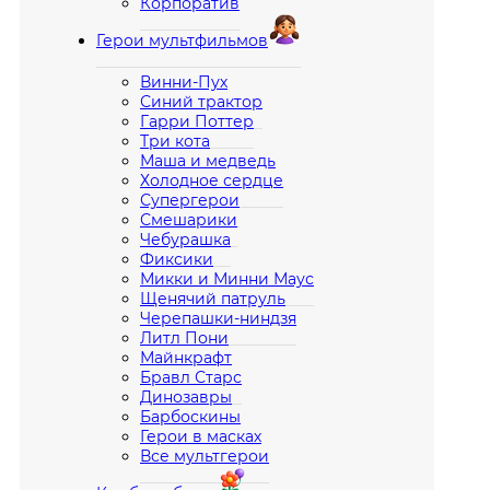
Корпоратив
Герои мультфильмов
Винни-Пух
Синий трактор
Гарри Поттер
Три кота
Маша и медведь
Холодное сердце
Супергерои
Смешарики
Чебурашка
Фиксики
Микки и Минни Маус
Щенячий патруль
Черепашки-ниндзя
Литл Пони
Майнкрафт
Бравл Старс
Динозавры
Барбоскины
Герои в масках
Все мультгерои