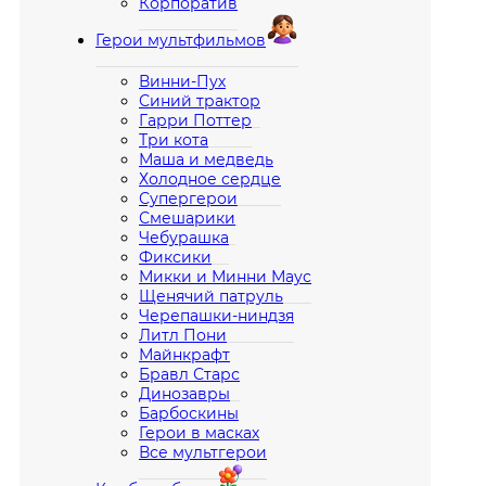
Корпоратив
Герои мультфильмов
Винни-Пух
Синий трактор
Гарри Поттер
Три кота
Маша и медведь
Холодное сердце
Супергерои
Смешарики
Чебурашка
Фиксики
Микки и Минни Маус
Щенячий патруль
Черепашки-ниндзя
Литл Пони
Майнкрафт
Бравл Старс
Динозавры
Барбоскины
Герои в масках
Все мультгерои