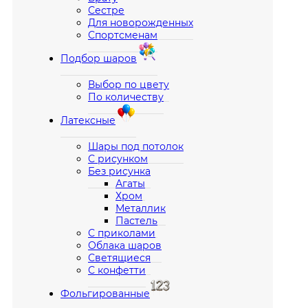
Сестре
Для новорожденных
Спортсменам
Подбор шаров
Выбор по цвету
По количеству
Латексные
Шары под потолок
С рисунком
Без рисунка
Агаты
Хром
Металлик
Пастель
С приколами
Облака шаров
Светящиеся
С конфетти
Фольгированные