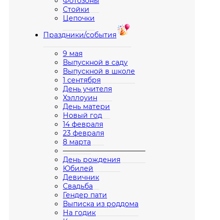
Фотозоны
Стойки
Цепочки
Праздники/события
9 мая
Выпускной в саду
Выпускной в школе
1 сентября
День учителя
Хэллоуин
День матери
Новый год
14 февраля
23 февраля
8 марта
————————————
День рождения
Юбилей
Девичник
Свадьба
Гендер пати
Выписка из роддома
На годик