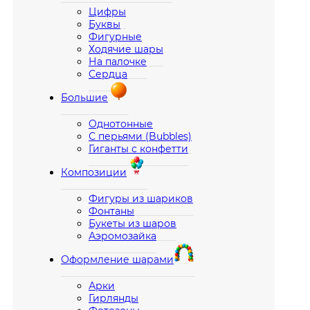
Цифры
Буквы
Фигурные
Ходячие шары
На палочке
Сердца
Большие
Однотонные
С перьями (Bubbles)
Гиганты с конфетти
Композиции
Фигуры из шариков
Фонтаны
Букеты из шаров
Аэромозайка
Оформление шарами
Арки
Гирлянды