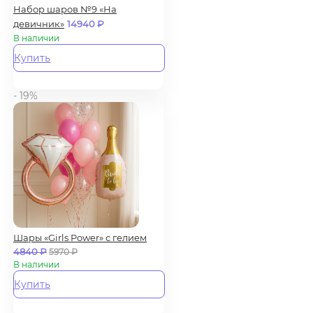
Набор шаров №9 «На
девичник»
14940
₽
В наличии
Купить
- 19%
Шары «Girls Power» с гелием
4840
₽
5970
₽
В наличии
Купить