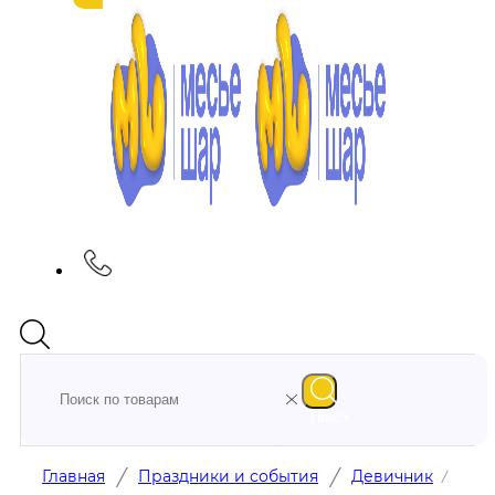
Поиск
/
/
Главная
Праздники и события
Девичник
/