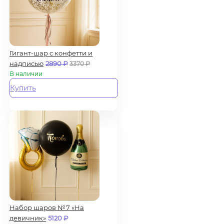
Гигант-шар с конфетти и
надписью
2890
₽
3370
₽
В наличии
Купить
Набор шаров №7 «На
девичник»
5120
₽