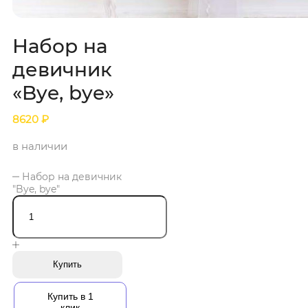
Набор на
девичник
«Bye, bye»
8620
₽
в наличии
Набор на девичник
"Bye, bye"
Купить
Купить в 1
клик