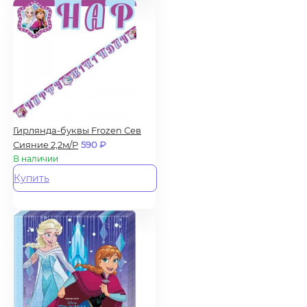
Гирлянда-буквы Frozen Сев
Сияние 2,2м/Р
590
₽
В наличии
Купить