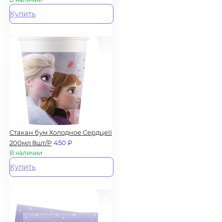
Купить
Стакан бум Холодное СердцеII
200мл 8шт/P
450
₽
В наличии
Купить