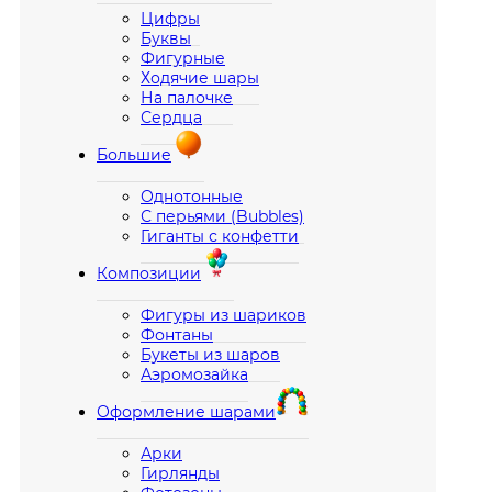
Цифры
Буквы
Фигурные
Ходячие шары
На палочке
Сердца
Большие
Однотонные
С перьями (Bubbles)
Гиганты с конфетти
Композиции
Фигуры из шариков
Фонтаны
Букеты из шаров
Аэромозайка
Оформление шарами
Арки
Гирлянды