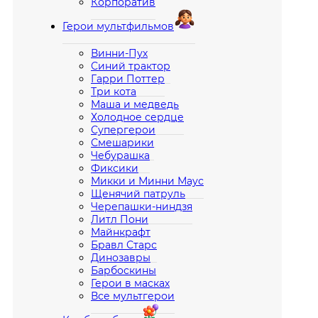
Корпоратив
Герои мультфильмов
Винни-Пух
Синий трактор
Гарри Поттер
Три кота
Маша и медведь
Холодное сердце
Супергерои
Смешарики
Чебурашка
Фиксики
Микки и Минни Маус
Щенячий патруль
Черепашки-ниндзя
Литл Пони
Майнкрафт
Бравл Старс
Динозавры
Барбоскины
Герои в масках
Все мультгерои