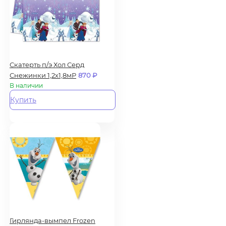
Скатерть п/э Хол Серд
Снежинки 1,2х1,8мР
870
₽
В наличии
Купить
Гирлянда-вымпел Frozen