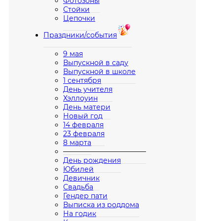
Фотозоны
Стойки
Цепочки
Праздники/события
9 мая
Выпускной в саду
Выпускной в школе
1 сентября
День учителя
Хэллоуин
День матери
Новый год
14 февраля
23 февраля
8 марта
————————————
День рождения
Юбилей
Девичник
Свадьба
Гендер пати
Выписка из роддома
На годик