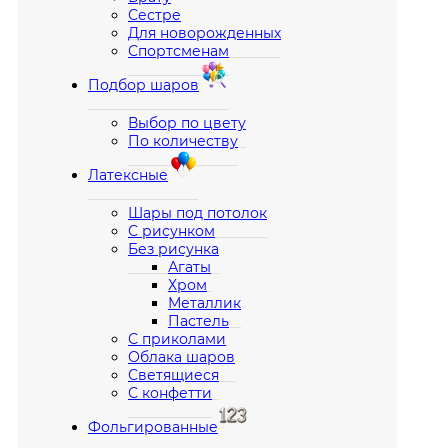
Сестре
Для новорожденных
Спортсменам
Подбор шаров
Выбор по цвету
По количеству
Латексные
Шары под потолок
С рисунком
Без рисунка
Агаты
Хром
Металлик
Пастель
С приколами
Облака шаров
Светящиеся
С конфетти
Фольгированные