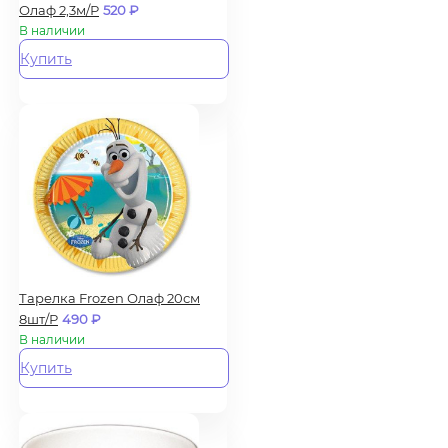
Олаф 2,3м/Р
520
₽
В наличии
Купить
Тарелка Frozen Олаф 20см
8шт/Р
490
₽
В наличии
Купить