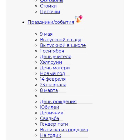
Фотозоны
Стойки
Цепочки
Праздники/события
9 мая
Выпускной в саду
Выпускной в школе
1 сентября
День учителя
Хэллоуин
День матери
Новый год
14 февраля
23 февраля
8 марта
————————————
День рождения
Юбилей
Девичник
Свадьба
Гендер пати
Выписка из роддома
На годик