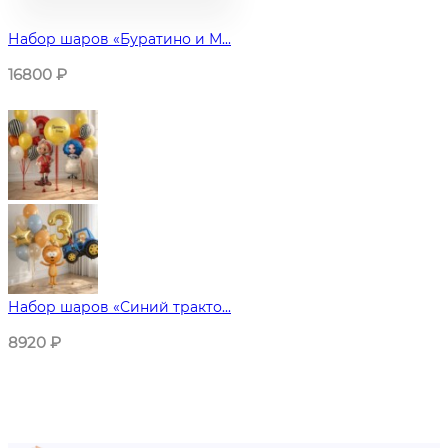
Набор шаров «Буратино и М...
16800
₽
Набор шаров «Синий тракто...
8920
₽