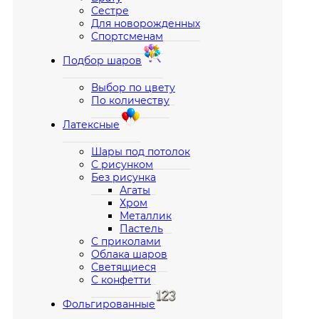
Сестре
Для новорожденных
Спортсменам
Подбор шаров
Выбор по цвету
По количеству
Латексные
Шары под потолок
С рисунком
Без рисунка
Агаты
Хром
Металлик
Пастель
С приколами
Облака шаров
Светящиеся
С конфетти
Фольгированные