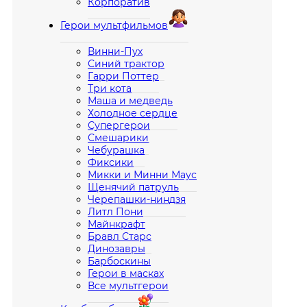
Корпоратив
Герои мультфильмов
Винни-Пух
Синий трактор
Гарри Поттер
Три кота
Маша и медведь
Холодное сердце
Супергерои
Смешарики
Чебурашка
Фиксики
Микки и Минни Маус
Щенячий патруль
Черепашки-ниндзя
Литл Пони
Майнкрафт
Бравл Старс
Динозавры
Барбоскины
Герои в масках
Все мультгерои