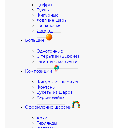
Цифры
Буквы
Фигурные
Ходячие шары
На палочке
Сердца
Большие
Однотонные
С перьями (Bubbles)
Гиганты с конфетти
Композиции
Фигуры из шариков
Фонтаны
Букеты из шаров
Аэромозайка
Оформление шарами
Арки
Гирлянды