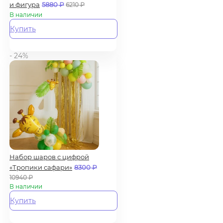
и фигура
5880
₽
6210
₽
В наличии
Купить
- 24%
Набор шаров с цифрой
«Тропики сафари»
8300
₽
10940
₽
В наличии
Купить