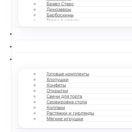
Бравл Старс
Динозавры
Барбоскины
Герои в масках
Все мультгерои
Готовые комплекты
Хлопушки
Конфеты
Открытки
Свечи для торта
Сервировка стола
Колпаки
Растяжки и гирлянды
Мягкие игрушки