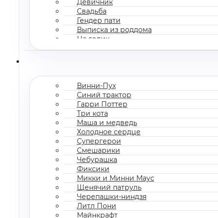
Девичник
Свадьба
Гендер пати
Выписка из роддома
На годик
Корпоратив
Винни-Пух
Синий трактор
Гарри Поттер
Три кота
Маша и медведь
Холодное сердце
Супергерои
Смешарики
Чебурашка
Фиксики
Микки и Минни Маус
Щенячий патруль
Черепашки-ниндзя
Литл Пони
Майнкрафт