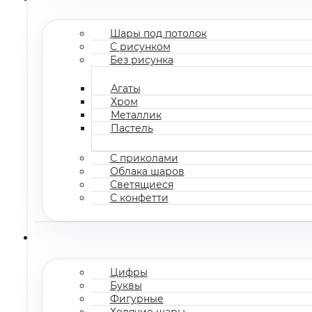
Шары под потолок
С рисунком
Без рисунка
Агаты
Хром
Металлик
Пастель
С приколами
Облака шаров
Светящиеся
С конфетти
Цифры
Буквы
Фигурные
Ходячие шары