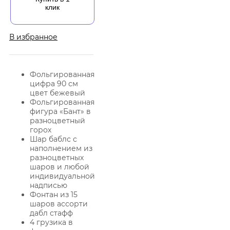
клик
В избранное
Фольгированная
цифра 90 см
цвет бежевый
Фольгированная
фигура «Бант» в
разноцветный
горох
Шар баблс с
наполнением из
разноцветных
шаров и любой
индивидуальной
надписью
Фонтан из 15
шаров ассорти
дабл стафф
4 грузика в