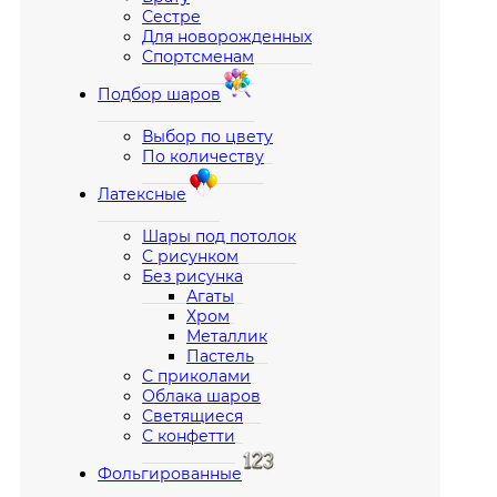
Сестре
Для новорожденных
Спортсменам
Подбор шаров
Выбор по цвету
По количеству
Латексные
Шары под потолок
С рисунком
Без рисунка
Агаты
Хром
Металлик
Пастель
С приколами
Облака шаров
Светящиеся
С конфетти
Фольгированные