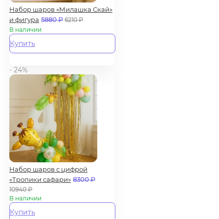
Набор шаров «Милашка Скай»
и фигура
5880
₽
6210
₽
В наличии
Купить
- 24%
Набор шаров с цифрой
«Тропики сафари»
8300
₽
10940
₽
В наличии
Купить