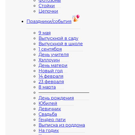
Фотозоны
Стойки
Цепочки
Праздники/события
9 мая
Выпускной в саду
Выпускной в школе
1 сентября
День учителя
Хэллоуин
День матери
Новый год
14 февраля
23 февраля
8 марта
————————————
День рождения
Юбилей
Девичник
Свадьба
Гендер пати
Выписка из роддома
На годик