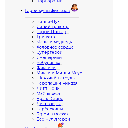
Корпоратив
Герои мультфильмов
Винни-Пух
Синий трактор
Гарри Поттер
Три кота
Маша и медведь
Холодное сердце
Супергерои
Смешарики
Чебурашка
Фиксики
Микки и Минни Маус
Щенячий патруль
Черепашки-ниндзя
Литл Пони
Майнкрафт
Бравл Старс
Динозавры
Барбоскины
Герои в масках
Все мультгерои