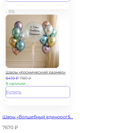
- 11%
Шары «Космический размер»
6410
₽
7180
₽
В наличии
Купить
Шары «Волшебный единорог&...
7670
₽