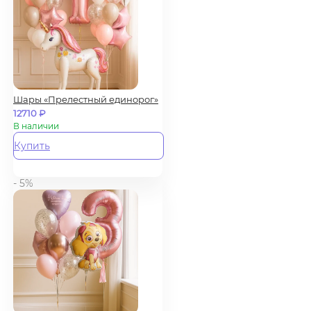
Шары «Прелестный единорог»
12710
₽
В наличии
Купить
- 5%