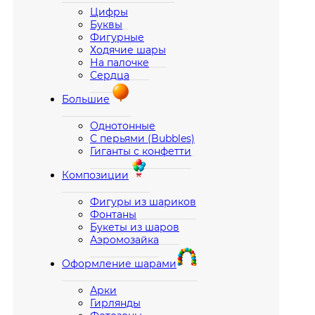
Цифры
Буквы
Фигурные
Ходячие шары
На палочке
Сердца
Большие
Однотонные
С перьями (Bubbles)
Гиганты с конфетти
Композиции
Фигуры из шариков
Фонтаны
Букеты из шаров
Аэромозайка
Оформление шарами
Арки
Гирлянды