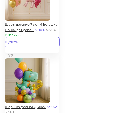
Шары детские 7 лет «Милашка
Пони» для дево...
5100
₽
5720
₽
В наличии
Купить
- 17%
Шары из фольги «Дино»
3310
₽
3990
₽