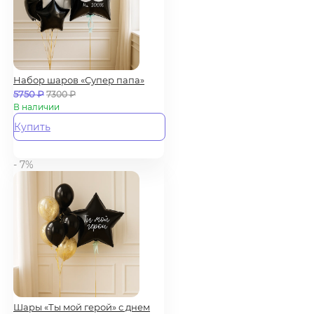
Набор шаров «Супер папа»
5750
₽
7300
₽
В наличии
Купить
- 7%
Шары «Ты мой герой» с днем