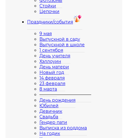
Фотозоны
Стойки
Цепочки
Праздники/события
9 мая
Выпускной в саду
Выпускной в школе
1 сентября
День учителя
Хэллоуин
День матери
Новый год
14 февраля
23 февраля
8 марта
————————————
День рождения
Юбилей
Девичник
Свадьба
Гендер пати
Выписка из роддома
На годик