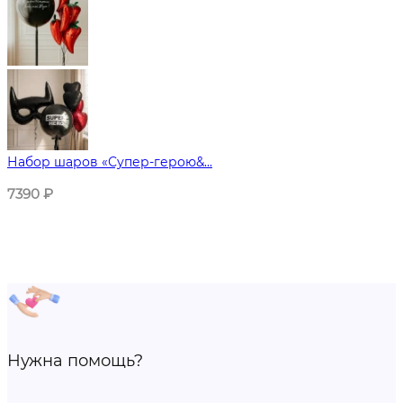
Набор шаров «Супер-герою&...
7390
₽
Нужна помощь?