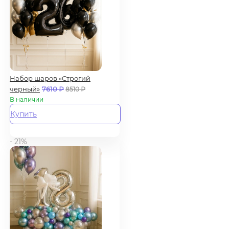
Набор шаров «Строгий
черный»
7610
₽
8510
₽
В наличии
Купить
- 21%