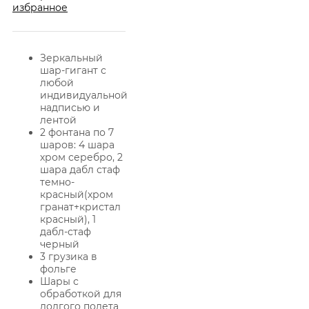
избранное
Зеркальный
шар-гигант с
любой
индивидуальной
надписью и
лентой
2 фонтана по 7
шаров: 4 шара
хром серебро, 2
шара дабл стаф
темно-
красный(хром
гранат+кристал
красный), 1
дабл-стаф
черный
3 грузика в
фольге
Шары с
обработкой для
долгого полета