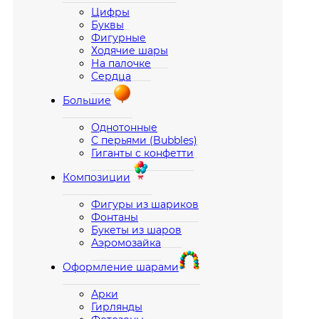
Цифры
Буквы
Фигурные
Ходячие шары
На палочке
Сердца
Большие
Однотонные
С перьями (Bubbles)
Гиганты с конфетти
Композиции
Фигуры из шариков
Фонтаны
Букеты из шаров
Аэромозайка
Оформление шарами
Арки
Гирлянды