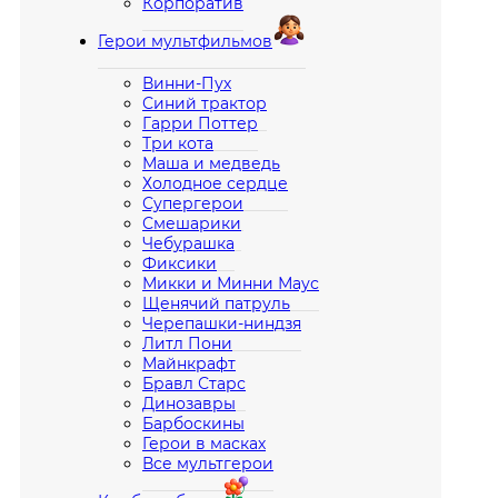
Корпоратив
Герои мультфильмов
Винни-Пух
Синий трактор
Гарри Поттер
Три кота
Маша и медведь
Холодное сердце
Супергерои
Смешарики
Чебурашка
Фиксики
Микки и Минни Маус
Щенячий патруль
Черепашки-ниндзя
Литл Пони
Майнкрафт
Бравл Старс
Динозавры
Барбоскины
Герои в масках
Все мультгерои