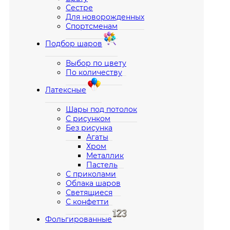
Сестре
Для новорожденных
Спортсменам
Подбор шаров
Выбор по цвету
По количеству
Латексные
Шары под потолок
С рисунком
Без рисунка
Агаты
Хром
Металлик
Пастель
С приколами
Облака шаров
Светящиеся
С конфетти
Фольгированные