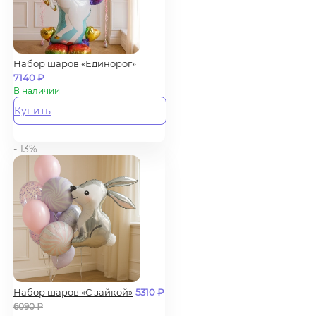
Набор шаров «Единорог»
7140
₽
В наличии
Купить
- 13%
Набор шаров «С зайкой»
5310
₽
6090
₽