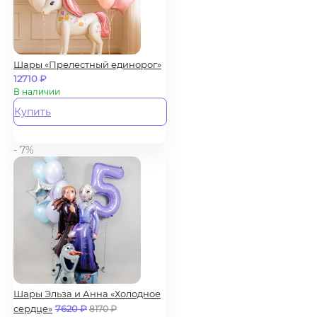
Шары «Прелестный единорог»
12710
₽
В наличии
Купить
- 7%
Шары Эльза и Анна «Холодное
сердце»
7620
₽
8170
₽