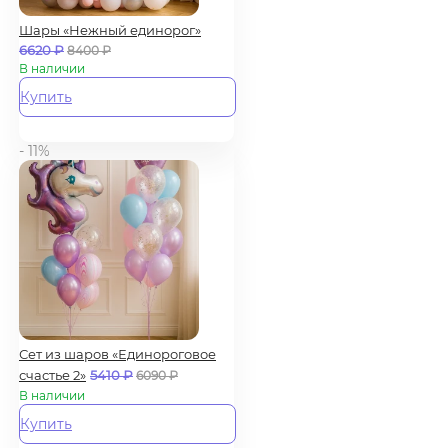
Шары «Нежный единорог»
6620
₽
8400
₽
В наличии
Купить
- 11%
Сет из шаров «Единороговое
счастье 2»
5410
₽
6090
₽
В наличии
Купить