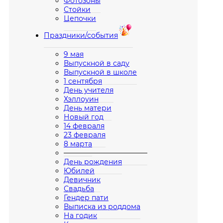
Фотозоны
Стойки
Цепочки
Праздники/события
9 мая
Выпускной в саду
Выпускной в школе
1 сентября
День учителя
Хэллоуин
День матери
Новый год
14 февраля
23 февраля
8 марта
————————————
День рождения
Юбилей
Девичник
Свадьба
Гендер пати
Выписка из роддома
На годик