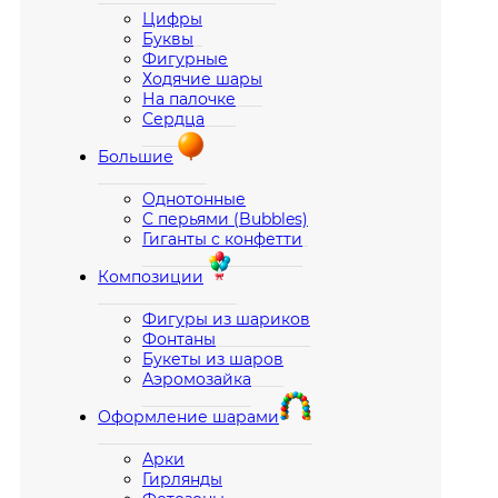
Цифры
Буквы
Фигурные
Ходячие шары
На палочке
Сердца
Большие
Однотонные
С перьями (Bubbles)
Гиганты с конфетти
Композиции
Фигуры из шариков
Фонтаны
Букеты из шаров
Аэромозайка
Оформление шарами
Арки
Гирлянды