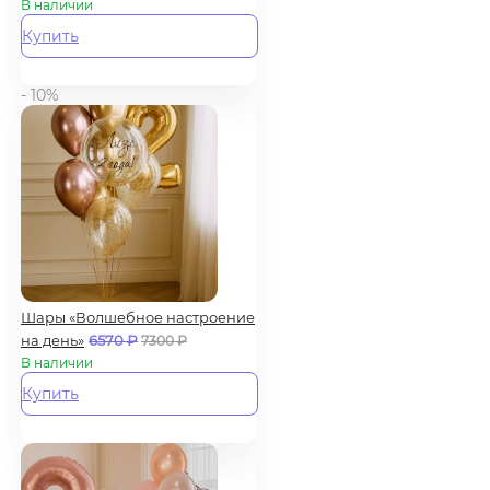
В наличии
Купить
- 10%
Шары «Волшебное настроение
на день»
6570
₽
7300
₽
В наличии
Купить