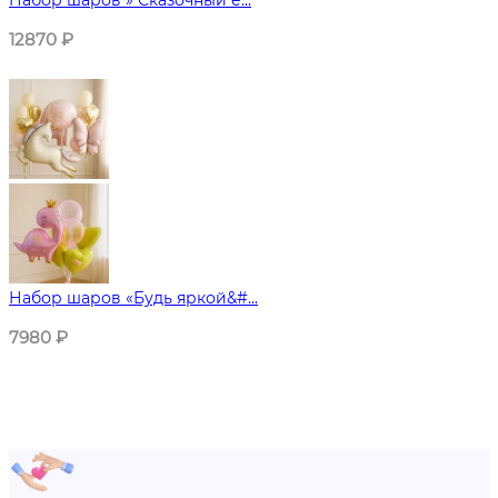
Набор шаров » Сказочный е...
12870
₽
Набор шаров «Будь яркой&#...
7980
₽