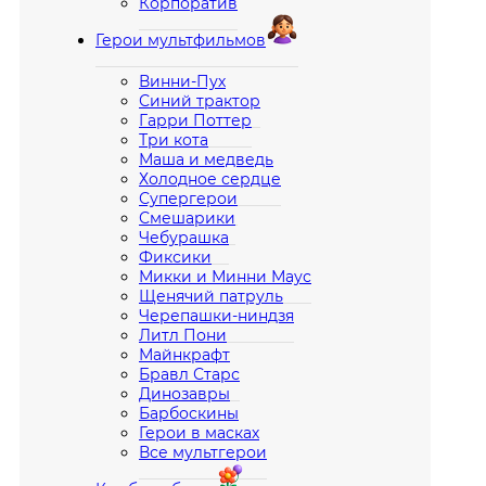
Корпоратив
Герои мультфильмов
Винни-Пух
Синий трактор
Гарри Поттер
Три кота
Маша и медведь
Холодное сердце
Супергерои
Смешарики
Чебурашка
Фиксики
Микки и Минни Маус
Щенячий патруль
Черепашки-ниндзя
Литл Пони
Майнкрафт
Бравл Старс
Динозавры
Барбоскины
Герои в масках
Все мультгерои