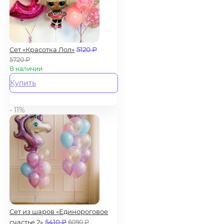
Сет «Красотка Лол»
5120
₽
5720
₽
В наличии
Купить
- 11%
Сет из шаров «Единороговое
счастье 2»
5410
₽
6090
₽