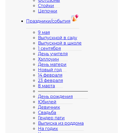
Фотозоны
Стойки
Цепочки
Праздники/события
9 мая
Выпускной в саду
Выпускной в школе
1 сентября
День учителя
Хэллоуин
День матери
Новый год
14 февраля
23 февраля
8 марта
————————————
День рождения
Юбилей
Девичник
Свадьба
Гендер пати
Выписка из роддома
На годик