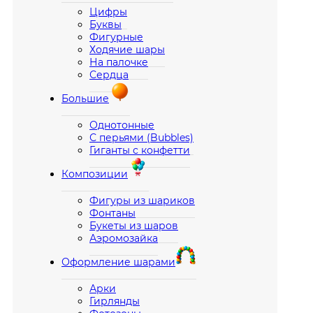
Цифры
Буквы
Фигурные
Ходячие шары
На палочке
Сердца
Большие
Однотонные
С перьями (Bubbles)
Гиганты с конфетти
Композиции
Фигуры из шариков
Фонтаны
Букеты из шаров
Аэромозайка
Оформление шарами
Арки
Гирлянды