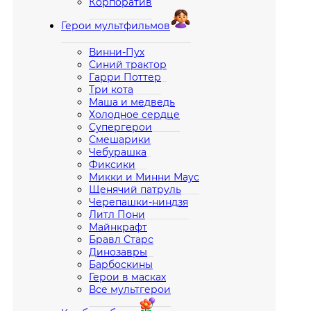
Корпоратив
Герои мультфильмов
Винни-Пух
Синий трактор
Гарри Поттер
Три кота
Маша и медведь
Холодное сердце
Супергерои
Смешарики
Чебурашка
Фиксики
Микки и Минни Маус
Щенячий патруль
Черепашки-ниндзя
Литл Пони
Майнкрафт
Бравл Старс
Динозавры
Барбоскины
Герои в масках
Все мультгерои