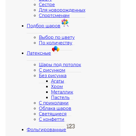
Сестре
Для новорожденных
Спортсменам
Подбор шаров
Выбор по цвету
По количеству
Латексные
Шары под потолок
С рисунком
Без рисунка
Агаты
Хром
Металлик
Пастель
С приколами
Облака шаров
Светящиеся
С конфетти
Фольгированные