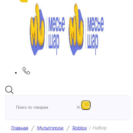
Поиск
/
/
Главная
Мультгерои
Roblox
Набор
/