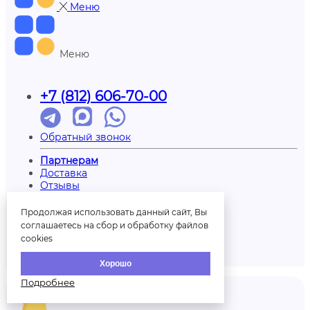
Меню
Меню
+7 (812) 606-70-00
Обратный звонок
Партнерам
Доставка
Отзывы
Оплата
Контакты
Продолжая использовать данный сайт, Вы
О нас
соглашаетесь на сбор и обработку файлов
Вопрос/ответ
cookies
Печать на шарах
Палитра шаров
Хорошо
Подробнее