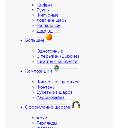
Цифры
Буквы
Фигурные
Ходячие шары
На палочке
Сердца
Большие
Однотонные
С перьями (Bubbles)
Гиганты с конфетти
Композиции
Фигуры из шариков
Фонтаны
Букеты из шаров
Аэромозайка
Оформление шарами
Арки
Гирлянды