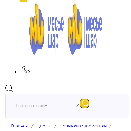
Поиск
/
/
Главная
Цветы
Новинки флористики
/