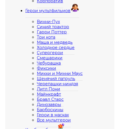
Корпоратив
Герои мультфильмов
Винни-Пух
Синий трактор
Гарри Поттер
Три кота
Маша и медведь
Холодное сердце
Супергерои
Смешарики
Чебурашка
Фиксики
Микки и Минни Маус
Щенячий патруль
Черепашки-ниндзя
Литл Пони
Майнкрафт
Бравл Старс
Динозавры
Барбоскины
Герои в масках
Все мультгерои