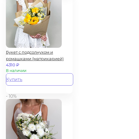
Букет с подсолнухом и
ромашками (матрикарией)
4310
₽
В наличии
Купить
- 10%