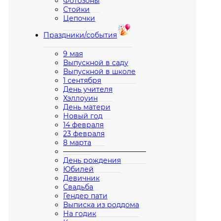
Фотозоны
Стойки
Цепочки
Праздники/события
9 мая
Выпускной в саду
Выпускной в школе
1 сентября
День учителя
Хэллоуин
День матери
Новый год
14 февраля
23 февраля
8 марта
————————————
День рождения
Юбилей
Девичник
Свадьба
Гендер пати
Выписка из роддома
На годик