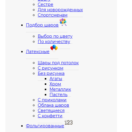
Сестре
Для новорожденных
Спортсменам
Подбор шаров
Выбор по цвету
По количеству
Латексные
Шары под потолок
С рисунком
Без рисунка
Агаты
Хром
Металлик
Пастель
С приколами
Облака шаров
Светящиеся
С конфетти
Фольгированные