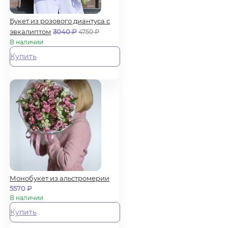
Букет из розового диантуса с
эвкалиптом
3040
₽
4750
₽
В наличии
Купить
Монобукет из альстромерии
5570
₽
В наличии
Купить