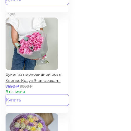
- 12%
Букет из пионовидной розы
Квинкс Краун 9 шт с эвкал...
7890
₽
9000
₽
В наличии
Купить