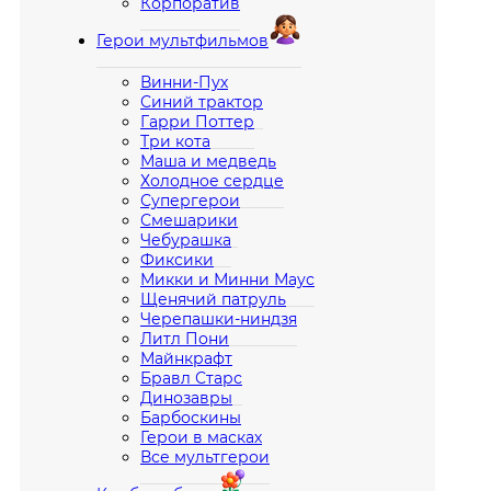
Корпоратив
Герои мультфильмов
Винни-Пух
Синий трактор
Гарри Поттер
Три кота
Маша и медведь
Холодное сердце
Супергерои
Смешарики
Чебурашка
Фиксики
Микки и Минни Маус
Щенячий патруль
Черепашки-ниндзя
Литл Пони
Майнкрафт
Бравл Старс
Динозавры
Барбоскины
Герои в масках
Все мультгерои