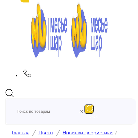
Поиск
/
/
Главная
Цветы
Новинки флористики
/