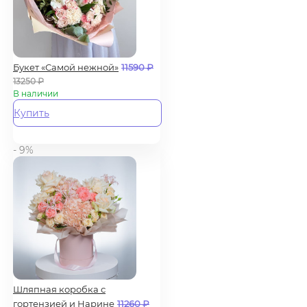
Букет «Самой нежной»
11590
₽
13250
₽
В наличии
Купить
- 9%
Шляпная коробка с
гортензией и Нарине
11260
₽