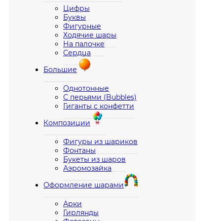
Цифры
Буквы
Фигурные
Ходячие шары
На палочке
Сердца
Большие
Однотонные
С перьями (Bubbles)
Гиганты с конфетти
Композиции
Фигуры из шариков
Фонтаны
Букеты из шаров
Аэромозайка
Оформление шарами
Арки
Гирлянды