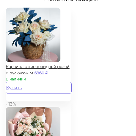
Корзина с пионовидной розой
и рускусом M
6960
₽
В наличии
Купить
- 13%