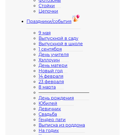
Фотозоны
Стойки
Цепочки
Праздники/события
9 мая
Выпускной в саду
Выпускной в школе
1 сентября
День учителя
Хэллоуин
День матери
Новый год
14 февраля
23 февраля
8 марта
————————————
День рождения
Юбилей
Девичник
Свадьба
Гендер пати
Выписка из роддома
На годик