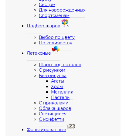
Сестре
Для новорожденных
Спортсменам
Подбор шаров
Выбор по цвету
По количеству
Латексные
Шары под потолок
С рисунком
Без рисунка
Агаты
Хром
Металлик
Пастель
С приколами
Облака шаров
Светящиеся
С конфетти
Фольгированные