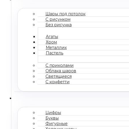
Шары под потолок
С рисунком
Без рисунка
Агаты
Хром
Металлик
Пастель
С приколами
Облака шаров
Светящиеся
С конфетти
Цифры
Буквы
Фигурные
Ходячие шары