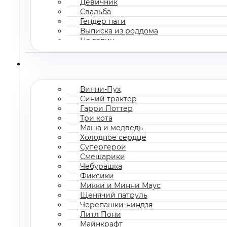
Девичник
Свадьба
Гендер пати
Выписка из роддома
На годик
Корпоратив
Винни-Пух
Синий трактор
Гарри Поттер
Три кота
Маша и медведь
Холодное сердце
Супергерои
Смешарики
Чебурашка
Фиксики
Микки и Минни Маус
Щенячий патруль
Черепашки-ниндзя
Литл Пони
Майнкрафт