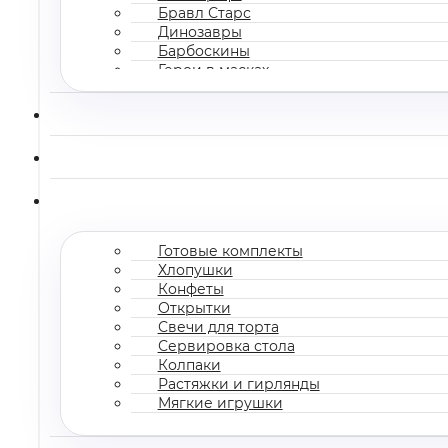
Бравл Старс
Динозавры
Барбоскины
Герои в масках
Все мультгерои
Готовые комплекты
Хлопушки
Конфеты
Открытки
Свечи для торта
Сервировка стола
Колпаки
Растяжки и гирлянды
Мягкие игрушки