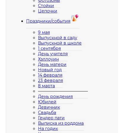
Фотозоны
Стойки
Цепочки
Праздники/события
9 мая
Выпускной в саду
Выпускной в школе
1 сентября
День учителя
Хэллоуин
День матери
Новый год
14 февраля
23 февраля
8 марта
————————————
День рождения
Юбилей
Девичник
Свадьба
Гендер пати
Выписка из роддома
На годик