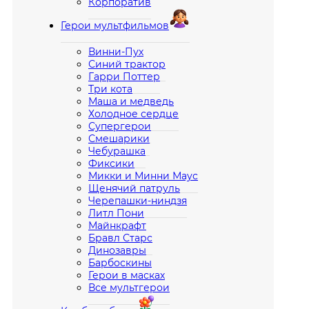
Корпоратив
Герои мультфильмов
Винни-Пух
Синий трактор
Гарри Поттер
Три кота
Маша и медведь
Холодное сердце
Супергерои
Смешарики
Чебурашка
Фиксики
Микки и Минни Маус
Щенячий патруль
Черепашки-ниндзя
Литл Пони
Майнкрафт
Бравл Старс
Динозавры
Барбоскины
Герои в масках
Все мультгерои