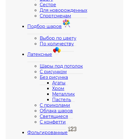
Сестре
Для новорожденных
Спортсменам
Подбор шаров
Выбор по цвету
По количеству
Латексные
Шары под потолок
С рисунком
Без рисунка
Агаты
Хром
Металлик
Пастель
С приколами
Облака шаров
Светящиеся
С конфетти
Фольгированные