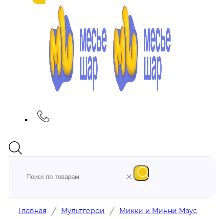
Поиск
/
/
Главная
Мультгерои
Микки и Минни Маус