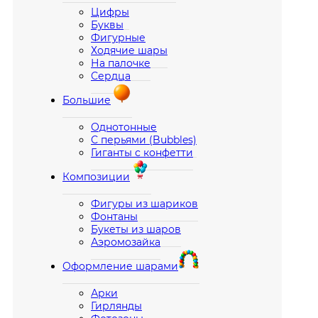
Цифры
Буквы
Фигурные
Ходячие шары
На палочке
Сердца
Большие
Однотонные
С перьями (Bubbles)
Гиганты с конфетти
Композиции
Фигуры из шариков
Фонтаны
Букеты из шаров
Аэромозайка
Оформление шарами
Арки
Гирлянды