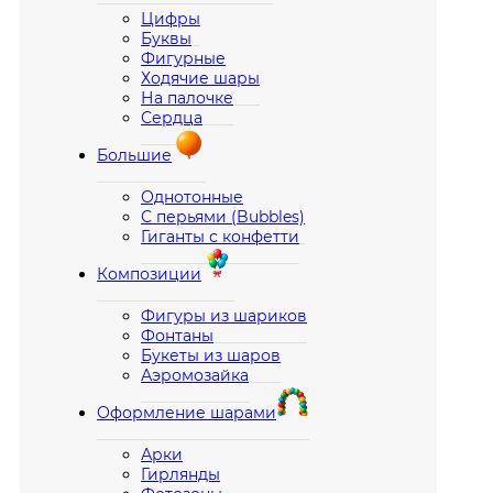
Цифры
Буквы
Фигурные
Ходячие шары
На палочке
Сердца
Большие
Однотонные
С перьями (Bubbles)
Гиганты с конфетти
Композиции
Фигуры из шариков
Фонтаны
Букеты из шаров
Аэромозайка
Оформление шарами
Арки
Гирлянды