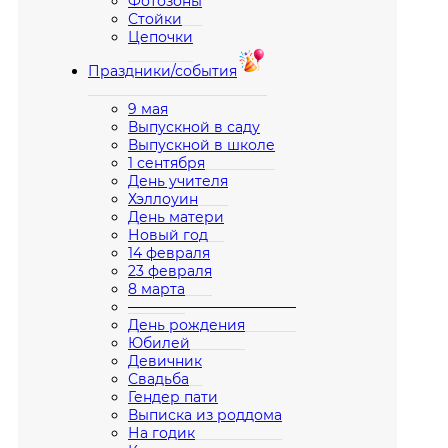
Фотозоны
Стойки
Цепочки
Праздники/события
9 мая
Выпускной в саду
Выпускной в школе
1 сентября
День учителя
Хэллоуин
День матери
Новый год
14 февраля
23 февраля
8 марта
————————————
День рождения
Юбилей
Девичник
Свадьба
Гендер пати
Выписка из роддома
На годик