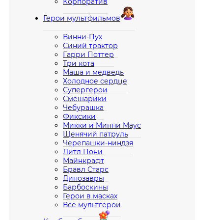
Корпоратив
Герои мультфильмов
Винни-Пух
Синий трактор
Гарри Поттер
Три кота
Маша и медведь
Холодное сердце
Супергерои
Смешарики
Чебурашка
Фиксики
Микки и Минни Маус
Щенячий патруль
Черепашки-ниндзя
Литл Пони
Майнкрафт
Бравл Старс
Динозавры
Барбоскины
Герои в масках
Все мультгерои