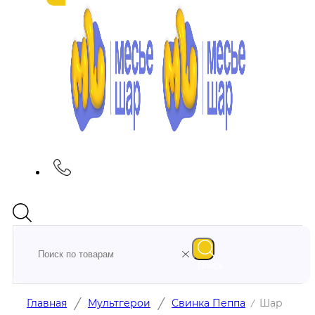
Поиск
/
/
Главная
Мультгерои
Свинка Пеппа
Шар
/