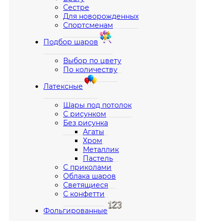
Сестре
Для новорожденных
Спортсменам
Подбор шаров
Выбор по цвету
По количеству
Латексные
Шары под потолок
С рисунком
Без рисунка
Агаты
Хром
Металлик
Пастель
С приколами
Облака шаров
Светящиеся
С конфетти
Фольгированные