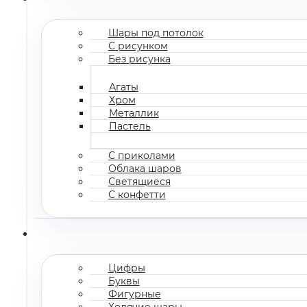
Шары под потолок
С рисунком
Без рисунка
Агаты
Хром
Металлик
Пастель
С приколами
Облака шаров
Светящиеся
С конфетти
Цифры
Буквы
Фигурные
Ходячие шары