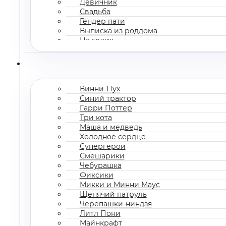
Девичник
Свадьба
Гендер пати
Выписка из роддома
На годик
Корпоратив
Винни-Пух
Синий трактор
Гарри Поттер
Три кота
Маша и медведь
Холодное сердце
Супергерои
Смешарики
Чебурашка
Фиксики
Микки и Минни Маус
Щенячий патруль
Черепашки-ниндзя
Литл Пони
Майнкрафт