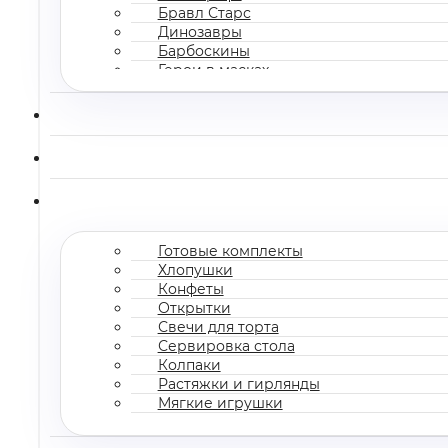
Бравл Старс
Динозавры
Барбоскины
Герои в масках
Все мультгерои
Готовые комплекты
Хлопушки
Конфеты
Открытки
Свечи для торта
Сервировка стола
Колпаки
Растяжки и гирлянды
Мягкие игрушки