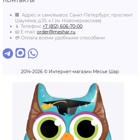
🏢 Адрес и самовывоз: Санкт-Петербург, проспект
Шаумяна, д.10, к.1 (м. Новочеркасская)
📱 Телефон:
+7 (812) 606-70-00
📧 E-mail:
order@meshar.ru
💳 Оплата всеми удобными способами
2014-2026 © Интернет-магазин Месье Шар