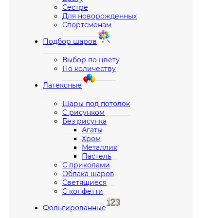
Сестре
Для новорожденных
Спортсменам
Подбор шаров
Выбор по цвету
По количеству
Латексные
Шары под потолок
С рисунком
Без рисунка
Агаты
Хром
Металлик
Пастель
С приколами
Облака шаров
Светящиеся
С конфетти
Фольгированные