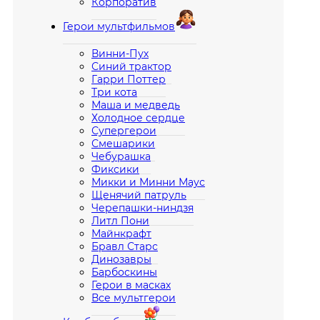
Корпоратив
Герои мультфильмов
Винни-Пух
Синий трактор
Гарри Поттер
Три кота
Маша и медведь
Холодное сердце
Супергерои
Смешарики
Чебурашка
Фиксики
Микки и Минни Маус
Щенячий патруль
Черепашки-ниндзя
Литл Пони
Майнкрафт
Бравл Старс
Динозавры
Барбоскины
Герои в масках
Все мультгерои