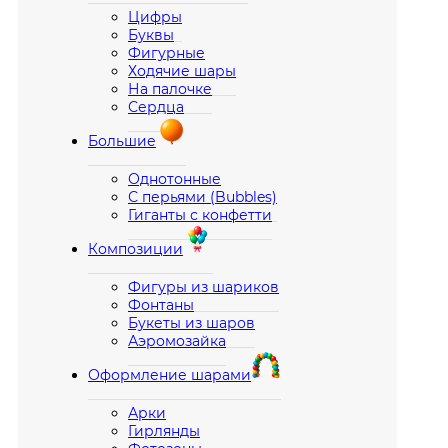
Цифры
Буквы
Фигурные
Ходячие шары
На палочке
Сердца
Большие
Однотонные
С перьями (Bubbles)
Гиганты с конфетти
Композиции
Фигуры из шариков
Фонтаны
Букеты из шаров
Аэромозайка
Оформление шарами
Арки
Гирлянды