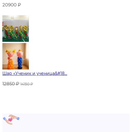
20900
₽
Шар «Ученик и ученица&#18...
12850
₽
14150
₽