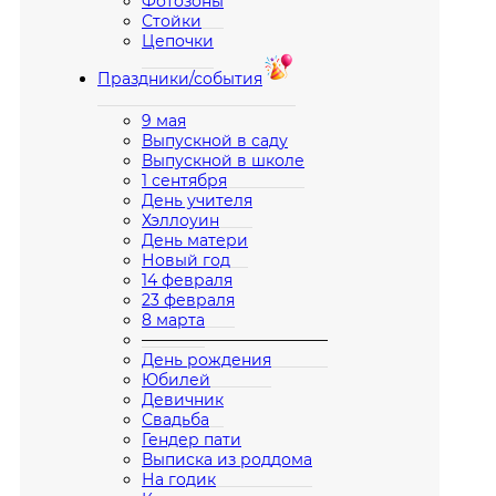
Фотозоны
Стойки
Цепочки
Праздники/события
9 мая
Выпускной в саду
Выпускной в школе
1 сентября
День учителя
Хэллоуин
День матери
Новый год
14 февраля
23 февраля
8 марта
————————————
День рождения
Юбилей
Девичник
Свадьба
Гендер пати
Выписка из роддома
На годик