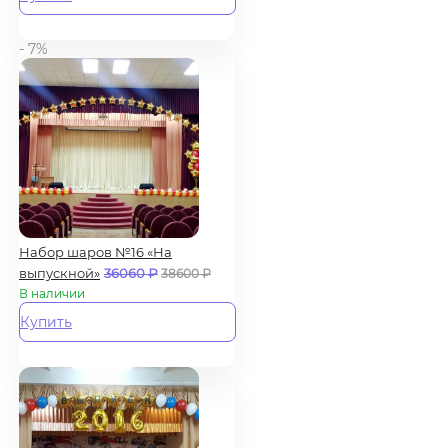
- 7%
Набор шаров №16 «На
выпускной»
36060
₽
38600
₽
В наличии
Купить