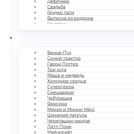
Девичник
Свадьба
Гендер пати
Выписка из роддома
На годик
Корпоратив
Винни-Пух
Синий трактор
Гарри Поттер
Три кота
Маша и медведь
Холодное сердце
Супергерои
Смешарики
Чебурашка
Фиксики
Микки и Минни Маус
Щенячий патруль
Черепашки-ниндзя
Литл Пони
Майнкрафт