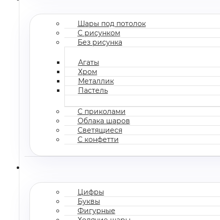
Шары под потолок
С рисунком
Без рисунка
Агаты
Хром
Металлик
Пастель
С приколами
Облака шаров
Светящиеся
С конфетти
Цифры
Буквы
Фигурные
Ходячие шары