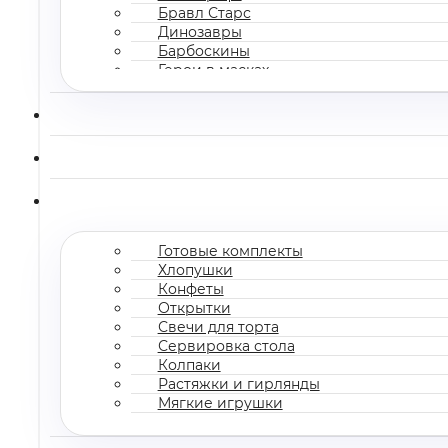
Бравл Старс
Динозавры
Барбоскины
Герои в масках
Все мультгерои
Готовые комплекты
Хлопушки
Конфеты
Открытки
Свечи для торта
Сервировка стола
Колпаки
Растяжки и гирлянды
Мягкие игрушки