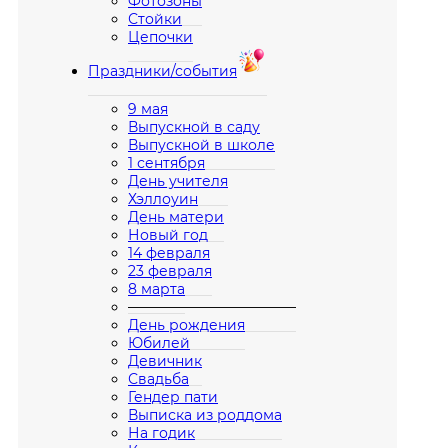
Фотозоны
Стойки
Цепочки
Праздники/события
9 мая
Выпускной в саду
Выпускной в школе
1 сентября
День учителя
Хэллоуин
День матери
Новый год
14 февраля
23 февраля
8 марта
————————————
День рождения
Юбилей
Девичник
Свадьба
Гендер пати
Выписка из роддома
На годик