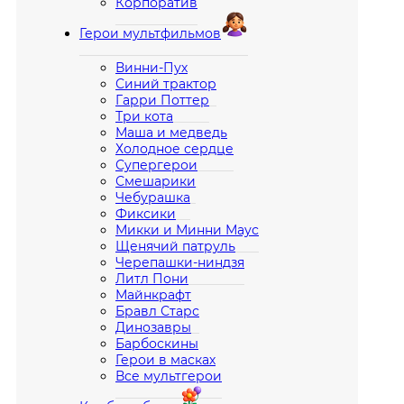
Корпоратив
Герои мультфильмов
Винни-Пух
Синий трактор
Гарри Поттер
Три кота
Маша и медведь
Холодное сердце
Супергерои
Смешарики
Чебурашка
Фиксики
Микки и Минни Маус
Щенячий патруль
Черепашки-ниндзя
Литл Пони
Майнкрафт
Бравл Старс
Динозавры
Барбоскины
Герои в масках
Все мультгерои