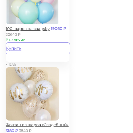
100 шаров на свадьбу
19060
₽
20640
₽
В наличии
Купить
- 10%
Фонтан из шаров «Свадебный»
3180
₽
3540
₽