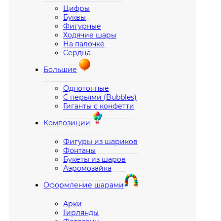
Цифры
Буквы
Фигурные
Ходячие шары
На палочке
Сердца
Большие
Однотонные
С перьями (Bubbles)
Гиганты с конфетти
Композиции
Фигуры из шариков
Фонтаны
Букеты из шаров
Аэромозайка
Оформление шарами
Арки
Гирлянды