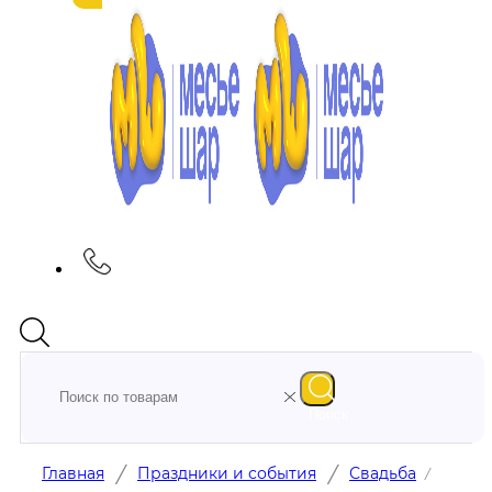
Поиск
/
/
Главная
Праздники и события
Свадьба
/