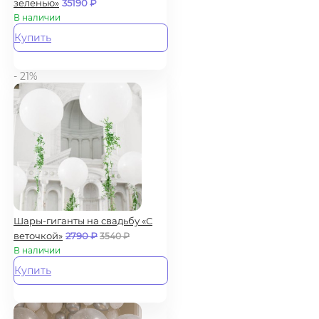
зеленью»
35190
₽
В наличии
Купить
- 21%
Шары-гиганты на свадьбу «С
веточкой»
2790
₽
3540
₽
В наличии
Купить