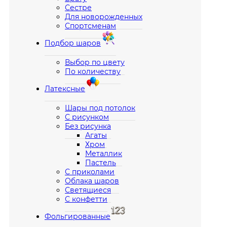
Сестре
Для новорожденных
Спортсменам
Подбор шаров
Выбор по цвету
По количеству
Латексные
Шары под потолок
С рисунком
Без рисунка
Агаты
Хром
Металлик
Пастель
С приколами
Облака шаров
Светящиеся
С конфетти
Фольгированные