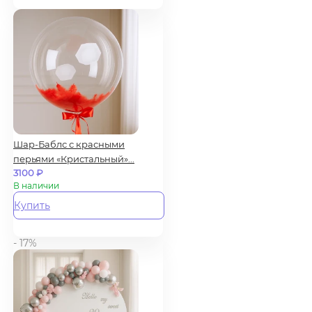
Шар-Баблс с красными
перьями «Кристальный»...
3100
₽
В наличии
Купить
- 17%