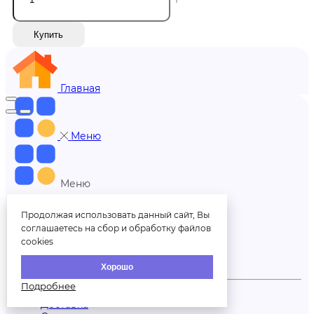
Купить
Главная
Меню
Меню
Продолжая использовать данный сайт, Вы
+7 (812) 606-70-00
соглашаетесь на сбор и обработку файлов
cookies
Обратный звонок
Хорошо
Подробнее
Партнерам
Доставка