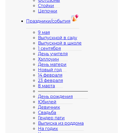
Фотозоны
Стойки
Цепочки
Праздники/события
9 мая
Выпускной в саду
Выпускной в школе
1 сентября
День учителя
Хэллоуин
День матери
Новый год
14 февраля
23 февраля
8 марта
————————————
День рождения
Юбилей
Девичник
Свадьба
Гендер пати
Выписка из роддома
На годик