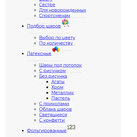
Сестре
Для новорожденных
Спортсменам
Подбор шаров
Выбор по цвету
По количеству
Латексные
Шары под потолок
С рисунком
Без рисунка
Агаты
Хром
Металлик
Пастель
С приколами
Облака шаров
Светящиеся
С конфетти
Фольгированные