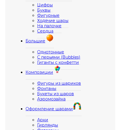
Цифры
Буквы
Фигурные
Ходячие шары
На палочке
Сердца
Большие
Однотонные
С перьями (Bubbles)
Гиганты с конфетти
Композиции
Фигуры из шариков
Фонтаны
Букеты из шаров
Аэромозайка
Оформление шарами
Арки
Гирлянды