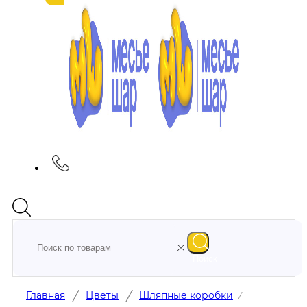
Поиск
/
/
Главная
Цветы
Шляпные коробки
/