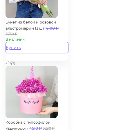
Букет из белой и розовой
альстромерии 13 шт
4100
₽
5750
₽
В наличии
Купить
- 14%
Коробка с гипсофилой
«Единорог»
4510
₽
5230
₽