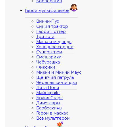
Корпоратив
Герои мультфильмов
Винни-Пух
Синий трактор
Гарри Поттер
Три кота
Маша и медведь
Холодное сердце
Супергерои
Смешарики
Чебурашка
Фиксики
Микки и Минни Маус
Щенячий патруль
Черепашки-ниндзя
Литл Пони
Майнкрафт
Бравл Старс
Динозавры
Барбоскины
Герои в масках
Все мультгерои