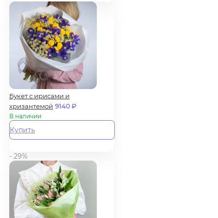
Букет с ирисами и
хризантемой
9140
₽
В наличии
Купить
- 29%