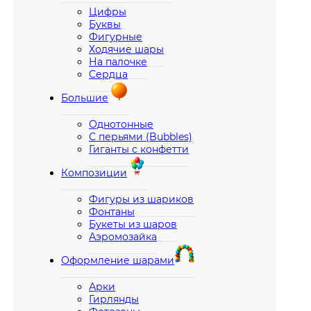
Цифры
Буквы
Фигурные
Ходячие шары
На палочке
Сердца
Большие
Однотонные
С перьями (Bubbles)
Гиганты с конфетти
Композиции
Фигуры из шариков
Фонтаны
Букеты из шаров
Аэромозайка
Оформление шарами
Арки
Гирлянды