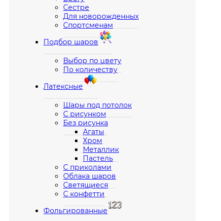
Сестре
Для новорожденных
Спортсменам
Подбор шаров
Выбор по цвету
По количеству
Латексные
Шары под потолок
С рисунком
Без рисунка
Агаты
Хром
Металлик
Пастель
С приколами
Облака шаров
Светящиеся
С конфетти
Фольгированные