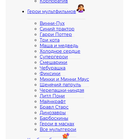
Корпоратив
Герои мультфильмов
Винни-Пух
Синий трактор
Гарри Поттер
Три кота
Маша и медведь
Холодное сердце
Супергерои
Смешарики
Чебурашка
Фиксики
Микки и Минни Маус
Щенячий патруль
Черепашки-ниндзя
Литл Пони
Майнкрафт
Бравл Старс
Динозавры
Барбоскины
Герои в масках
Все мультгерои