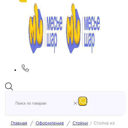
Поиск
/
/
Главная
Оформление
Стойки
Стойка из
/