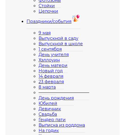
Фотозоны
Стойки
Цепочки
Праздники/события
9 мая
Выпускной в саду
Выпускной в школе
1 сентября
День учителя
Хэллоуин
День матери
Новый год
14 февраля
23 февраля
8 марта
————————————
День рождения
Юбилей
Девичник
Свадьба
Гендер пати
Выписка из роддома
На годик