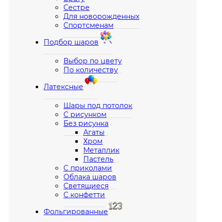
Сестре
Для новорожденных
Спортсменам
Подбор шаров
Выбор по цвету
По количеству
Латексные
Шары под потолок
С рисунком
Без рисунка
Агаты
Хром
Металлик
Пастель
С приколами
Облака шаров
Светящиеся
С конфетти
Фольгированные