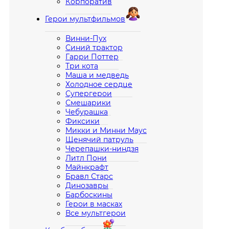
Корпоратив
Герои мультфильмов
Винни-Пух
Синий трактор
Гарри Поттер
Три кота
Маша и медведь
Холодное сердце
Супергерои
Смешарики
Чебурашка
Фиксики
Микки и Минни Маус
Щенячий патруль
Черепашки-ниндзя
Литл Пони
Майнкрафт
Бравл Старс
Динозавры
Барбоскины
Герои в масках
Все мультгерои