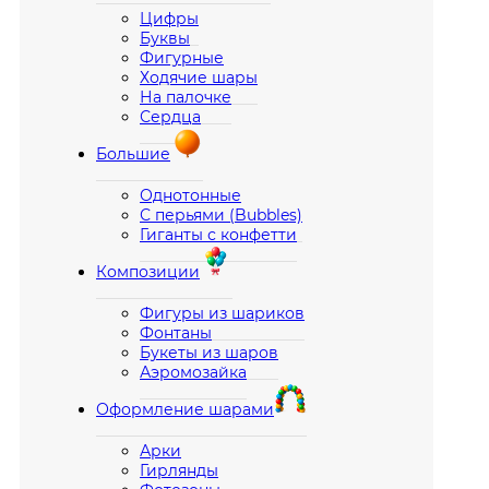
Цифры
Буквы
Фигурные
Ходячие шары
На палочке
Сердца
Большие
Однотонные
С перьями (Bubbles)
Гиганты с конфетти
Композиции
Фигуры из шариков
Фонтаны
Букеты из шаров
Аэромозайка
Оформление шарами
Арки
Гирлянды