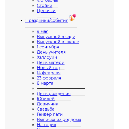
Фотозоны
Стойки
Цепочки
Праздники/события
9 мая
Выпускной в саду
Выпускной в школе
1 сентября
День учителя
Хэллоуин
День матери
Новый год
14 февраля
23 февраля
8 марта
————————————
День рождения
Юбилей
Девичник
Свадьба
Гендер пати
Выписка из роддома
На годик