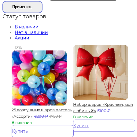
Применить
Статус товаров
В наличии
Нет в наличии
Акции
- 12%
Набор шаров «Красный, мой
25 воздушных шаров пастель
любимый!»
5100
₽
«Ассорти»
4200
₽
4750
₽
В наличии
В наличии
Купить
Купить