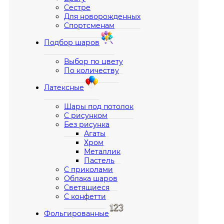
Сестре
Для новорожденных
Спортсменам
Подбор шаров
Выбор по цвету
По количеству
Латексные
Шары под потолок
С рисунком
Без рисунка
Агаты
Хром
Металлик
Пастель
С приколами
Облака шаров
Светящиеся
С конфетти
Фольгированные