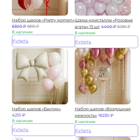
Набор шаров «Pretty women»
Шары-кристаллы «Розовые
6300
₽
6910
₽
агаты» 15 шт
4400
₽
5090
₽
В наличии
В наличии
Купить
Купить
Набор шаров «Бантик»
Набор шаров «Воздушная
4210
₽
нежность»
16230
₽
В наличии
В наличии
Купить
Купить
- 26%