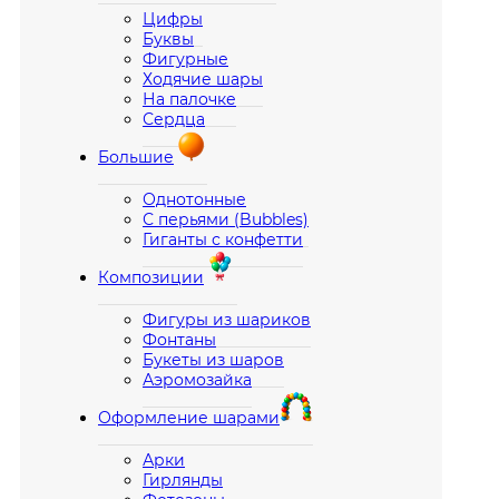
Цифры
Буквы
Фигурные
Ходячие шары
На палочке
Сердца
Большие
Однотонные
С перьями (Bubbles)
Гиганты с конфетти
Композиции
Фигуры из шариков
Фонтаны
Букеты из шаров
Аэромозайка
Оформление шарами
Арки
Гирлянды