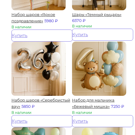
Набор шаров «Яркое
Шары «Темный рыцарь»
6570
₽
поздравление»
5980
₽
В наличии
В наличии
Купить
Купить
Набор шаров «Серебристый
Набор для мальчика
вау»
5850
₽
«Бежевый мишка»
7250
₽
В наличии
В наличии
Купить
Купить