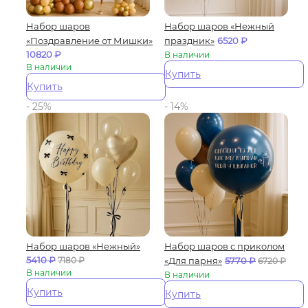
Набор шаров
Набор шаров «Нежный
«Поздравление от Мишки»
праздник»
6520
₽
10820
₽
В наличии
В наличии
Купить
Купить
- 25%
- 14%
Набор шаров «Нежный»
Набор шаров с приколом
5410
₽
7180
₽
«Для парня»
5770
₽
6720
₽
В наличии
В наличии
Купить
Купить