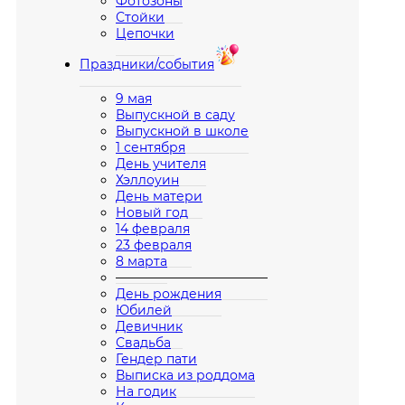
Фотозоны
Стойки
Цепочки
Праздники/события
9 мая
Выпускной в саду
Выпускной в школе
1 сентября
День учителя
Хэллоуин
День матери
Новый год
14 февраля
23 февраля
8 марта
————————————
День рождения
Юбилей
Девичник
Свадьба
Гендер пати
Выписка из роддома
На годик