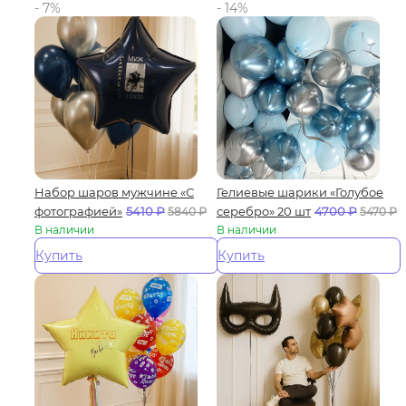
- 7%
- 14%
Набор шаров мужчине «С
Гелиевые шарики «Голубое
фотографией»
5410
₽
серебро» 20 шт
4700
₽
5840
₽
5470
₽
В наличии
В наличии
Купить
Купить