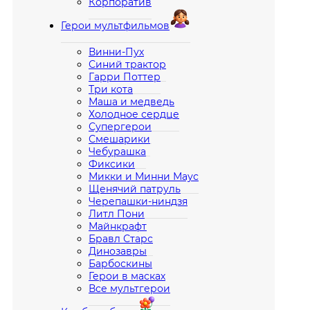
Корпоратив
Герои мультфильмов
Винни-Пух
Синий трактор
Гарри Поттер
Три кота
Маша и медведь
Холодное сердце
Супергерои
Смешарики
Чебурашка
Фиксики
Микки и Минни Маус
Щенячий патруль
Черепашки-ниндзя
Литл Пони
Майнкрафт
Бравл Старс
Динозавры
Барбоскины
Герои в масках
Все мультгерои