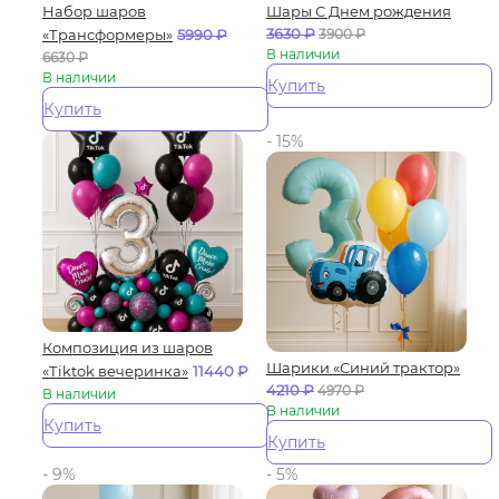
Набор шаров
Шары С Днем рождения
3630
₽
«Трансформеры»
5990
₽
3900
₽
В наличии
6630
₽
В наличии
Купить
Купить
- 15%
Композиция из шаров
Шарики «Синий трактор»
«Тiktok вечеринка»
11440
₽
4210
₽
4970
₽
В наличии
В наличии
Купить
Купить
- 9%
- 5%