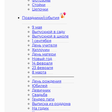
Фотозоны
Стойки
Цепочки
Праздники/события
9 мая
Выпускной в саду
Выпускной в школе
1 сентября
День учителя
Хэллоуин
День матери
Новый год
14 февраля
23 февраля
8 марта
————————————
День рождения
Юбилей
Девичник
Свадьба
Гендер пати
Выписка из роддома
На годик