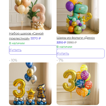
Набор шаров «Самой
Шары из фольги «Дино»
прелестной»
5570
₽
3310
₽
3990
₽
В наличии
В наличии
Купить
Купить
- 10%
- 7%