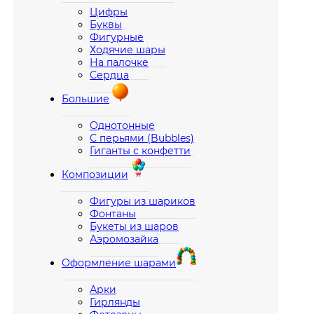
Цифры
Буквы
Фигурные
Ходячие шары
На палочке
Сердца
Большие
Однотонные
С перьями (Bubbles)
Гиганты с конфетти
Композиции
Фигуры из шариков
Фонтаны
Букеты из шаров
Аэромозайка
Оформление шарами
Арки
Гирлянды