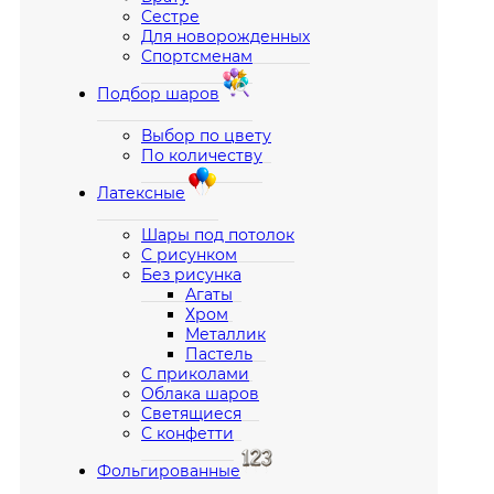
Сестре
Для новорожденных
Спортсменам
Подбор шаров
Выбор по цвету
По количеству
Латексные
Шары под потолок
С рисунком
Без рисунка
Агаты
Хром
Металлик
Пастель
С приколами
Облака шаров
Светящиеся
С конфетти
Фольгированные