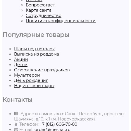
Вопрос/ответ
Карта сайта
Сотрудничество
Политика конфиденциальности
Популярные товары
Шары под потолок
Выписка из роддома
Акции
Детям
Оформление праздников
Мультгерои
День рождения
Надуть свои шары
Контакты
🏢 Адрес и самовывоз: Санкт-Петербург, проспект
Шаумяна, д.10, к.1 (м. Новочеркасская)
📱 Телефон:
+7 (812) 606-70-00
📧 E-mail:
order@meshar.ru