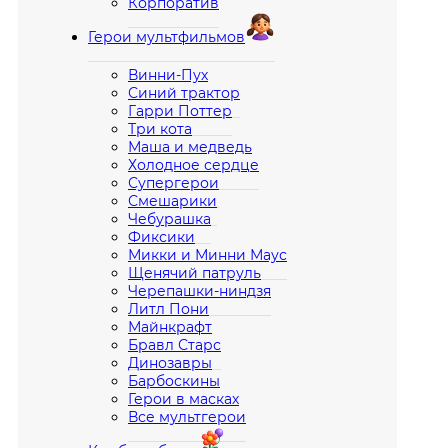
Корпоратив
Герои мультфильмов
Винни-Пух
Синий трактор
Гарри Поттер
Три кота
Маша и медведь
Холодное сердце
Супергерои
Смешарики
Чебурашка
Фиксики
Микки и Минни Маус
Щенячий патруль
Черепашки-ниндзя
Литл Пони
Майнкрафт
Бравл Старс
Динозавры
Барбоскины
Герои в масках
Все мультгерои