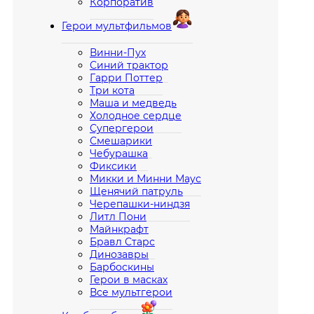
Корпоратив
Герои мультфильмов
Винни-Пух
Синий трактор
Гарри Поттер
Три кота
Маша и медведь
Холодное сердце
Супергерои
Смешарики
Чебурашка
Фиксики
Микки и Минни Маус
Щенячий патруль
Черепашки-ниндзя
Литл Пони
Майнкрафт
Бравл Старс
Динозавры
Барбоскины
Герои в масках
Все мультгерои