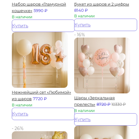
Набор шаров «Гламурной
Букет из шаров и 2 цифры
8140
₽
кошечке»
5990
₽
В наличии
В наличии
Купить
Купить
- 16%
Нежнейший сет «Любимой»
Шары «Зеркальная
из шаров
7720
₽
прелесть»
8720
₽
10330
₽
В наличии
В наличии
Купить
Купить
- 26%