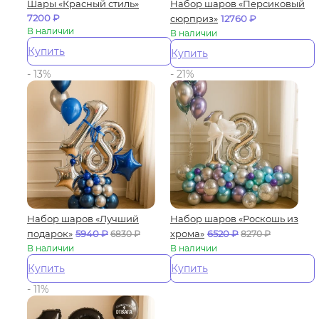
Шары «Красный стиль»
Набор шаров «Персиковый
7200
₽
сюрприз»
12760
₽
В наличии
В наличии
Купить
Купить
- 13%
- 21%
Набор шаров «Лучший
Набор шаров «Роскошь из
подарок»
5940
₽
хрома»
6520
₽
6830
₽
8270
₽
В наличии
В наличии
Купить
Купить
- 11%