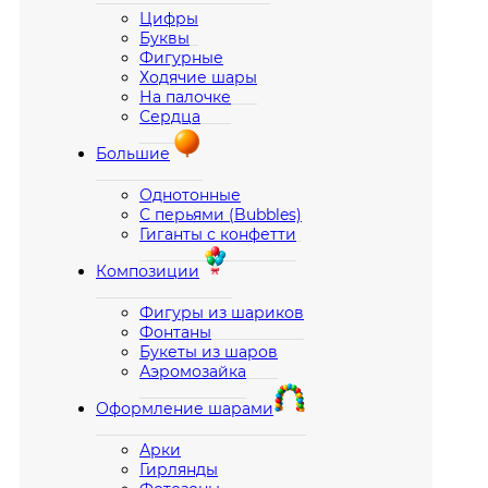
Цифры
Буквы
Фигурные
Ходячие шары
На палочке
Сердца
Большие
Однотонные
С перьями (Bubbles)
Гиганты с конфетти
Композиции
Фигуры из шариков
Фонтаны
Букеты из шаров
Аэромозайка
Оформление шарами
Арки
Гирлянды