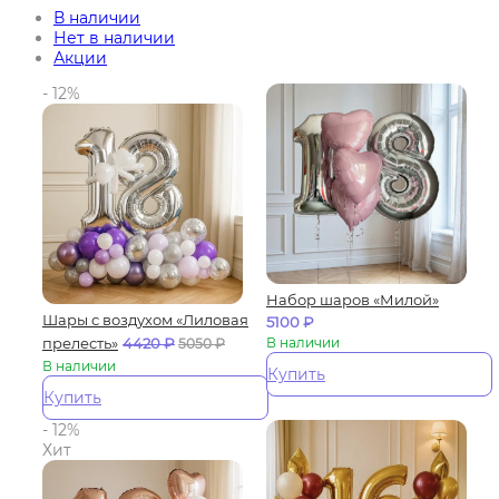
В наличии
Нет в наличии
Акции
- 12%
Набор шаров «Милой»
Шары с воздухом «Лиловая
5100
₽
прелесть»
4420
₽
В наличии
5050
₽
В наличии
Купить
Купить
- 12%
Хит