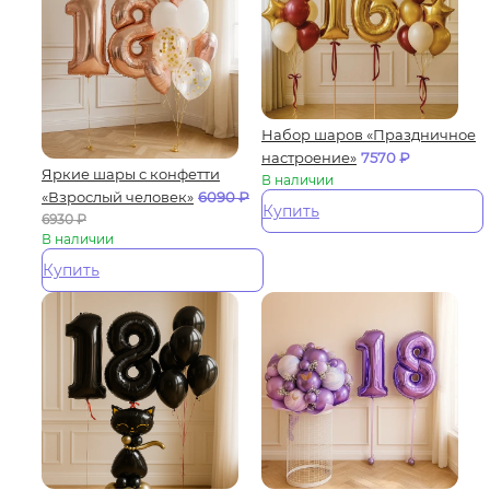
Набор шаров «Праздничное
настроение»
7570
₽
Яркие шары с конфетти
В наличии
«Взрослый человек»
6090
₽
Купить
6930
₽
В наличии
Купить