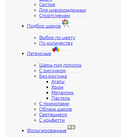
Сестре
Для новорожденных
Спортсменам
Подбор шаров
Выбор по цвету
По количеству
Латексные
Шары под потолок
С рисунком
Без рисунка
Агаты
Хром
Металлик
Пастель
С приколами
Облака шаров
Светящиеся
С конфетти
Фольгированные