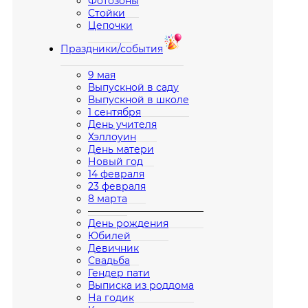
Фотозоны
Стойки
Цепочки
Праздники/события
9 мая
Выпускной в саду
Выпускной в школе
1 сентября
День учителя
Хэллоуин
День матери
Новый год
14 февраля
23 февраля
8 марта
————————————
День рождения
Юбилей
Девичник
Свадьба
Гендер пати
Выписка из роддома
На годик