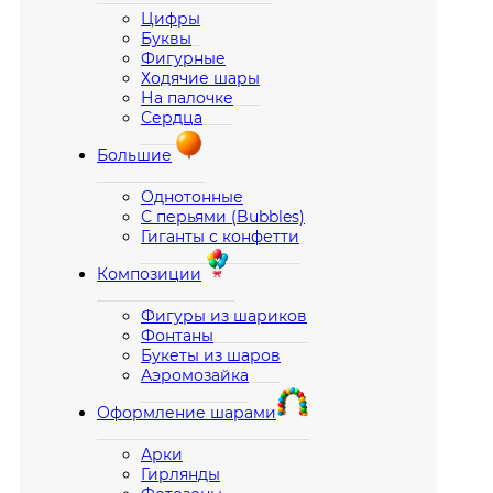
Цифры
Буквы
Фигурные
Ходячие шары
На палочке
Сердца
Большие
Однотонные
С перьями (Bubbles)
Гиганты с конфетти
Композиции
Фигуры из шариков
Фонтаны
Букеты из шаров
Аэромозайка
Оформление шарами
Арки
Гирлянды