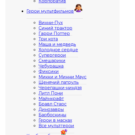
Корпоратив
Герои мультфильмов
Винни-Пух
Синий трактор
Гарри Поттер
Три кота
Маша и медведь
Холодное сердце
Супергерои
Смешарики
Чебурашка
Фиксики
Микки и Минни Маус
Щенячий патруль
Черепашки-ниндзя
Литл Пони
Майнкрафт
Бравл Старс
Динозавры
Барбоскины
Герои в масках
Все мультгерои