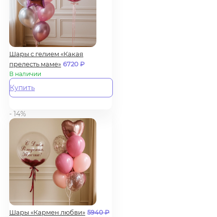
Шары с гелием «Какая
прелесть маме»
6720
₽
В наличии
Купить
- 14%
Шары «Кармен любви»
5940
₽