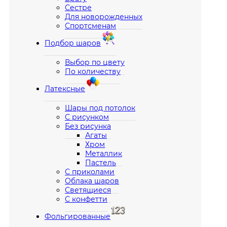
Сестре
Для новорожденных
Спортсменам
Подбор шаров
Выбор по цвету
По количеству
Латексные
Шары под потолок
С рисунком
Без рисунка
Агаты
Хром
Металлик
Пастель
С приколами
Облака шаров
Светящиеся
С конфетти
Фольгированные