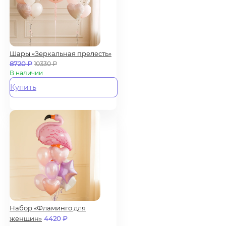
Шары «Зеркальная прелесть»
8720
₽
10330
₽
В наличии
Купить
Набор «Фламинго для
женщин»
4420
₽