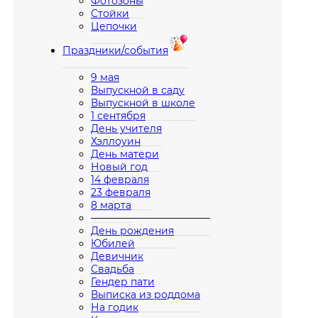
Фотозоны
Стойки
Цепочки
Праздники/события
9 мая
Выпускной в саду
Выпускной в школе
1 сентября
День учителя
Хэллоуин
День матери
Новый год
14 февраля
23 февраля
8 марта
————————————
День рождения
Юбилей
Девичник
Свадьба
Гендер пати
Выписка из роддома
На годик