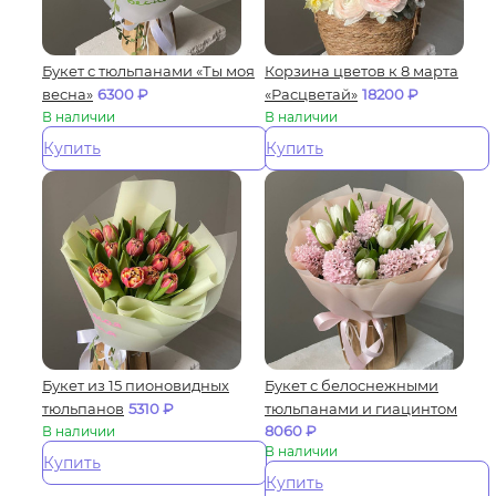
Букет с тюльпанами «Ты моя
Корзина цветов к 8 марта
весна»
6300
₽
«Расцветай»
18200
₽
В наличии
В наличии
Купить
Купить
Букет из 15 пионовидных
Букет с белоснежными
тюльпанов
5310
₽
тюльпанами и гиацинтом
8060
₽
В наличии
В наличии
Купить
Купить