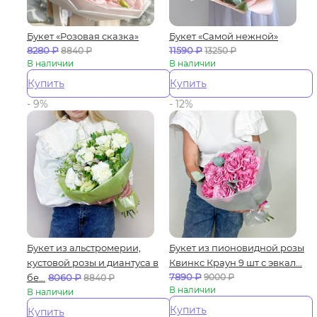
Букет «Розовая сказка»
Букет «Самой нежной»
8280
₽
11590
₽
8840
₽
13250
₽
В наличии
В наличии
Купить
Купить
- 9%
- 12%
Букет из альстромерии,
Букет из пионовидной розы
кустовой розы и диантуса в
Квинкс Краун 9 шт с эвкал...
7890
₽
бе...
8060
₽
9000
₽
8840
₽
В наличии
В наличии
Купить
Купить