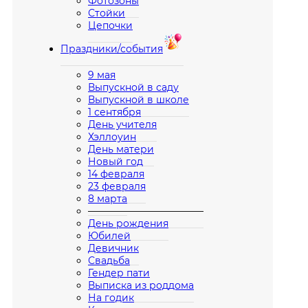
Фотозоны
Стойки
Цепочки
Праздники/события
9 мая
Выпускной в саду
Выпускной в школе
1 сентября
День учителя
Хэллоуин
День матери
Новый год
14 февраля
23 февраля
8 марта
————————————
День рождения
Юбилей
Девичник
Свадьба
Гендер пати
Выписка из роддома
На годик