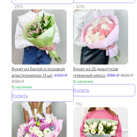
- 29%
- 40%
Букет из белой и розовой
Букет из 25 диантусов
альстромерии 13 шт
4100
₽
«Нежный микс»
5150
₽
8620
₽
5750
₽
В наличии
В наличии
Купить
Купить
- 7%