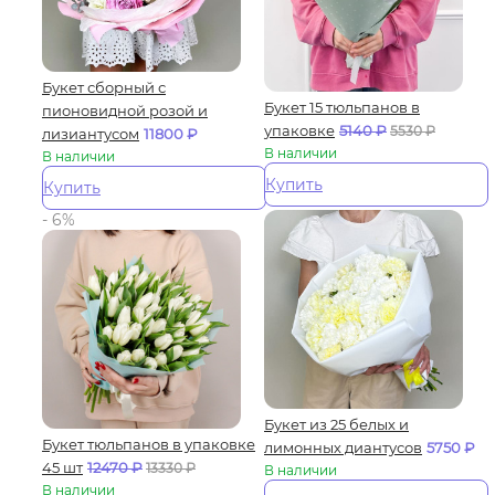
Букет сборный с
Букет 15 тюльпанов в
пионовидной розой и
упаковке
5140
₽
5530
₽
лизиантусом
11800
₽
В наличии
В наличии
Купить
Купить
- 6%
Букет из 25 белых и
Букет тюльпанов в упаковке
лимонных диантусов
5750
₽
45 шт
12470
₽
13330
₽
В наличии
В наличии