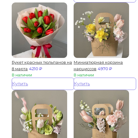
Букет красных тюльпанов на
Миниатюрная корзина
8 марта
4210
₽
нарциссов
4970
₽
В наличии
В наличии
Купить
Купить