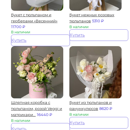
Букет с тюльпаном и
Букет нежных розовых
герберами «Весенний»
тюльпанов
5310
₽
11700
₽
В наличии
В наличии
Купить
Купить
Шляпная коробка с
Букет из тюльпанов и
тюльпаном, розой Veggi и
ранункулюсов
8620
₽
матрикари...
16440
₽
В наличии
В наличии
Купить
Купить