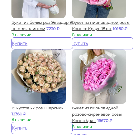
Букет из белых роз Эквадор 9
Букет из пионовидной розы
шт с эвкалиптом
7230
₽
Квинкс Краун 15 шт
10160
₽
В наличии
В наличии
Купить
Купить
19 кустовых роз «Персик»
Букет из пионовидной
12360
₽
розово-сиреневой розы
В наличии
Квинс Кра...
15670
₽
В наличии
Купить