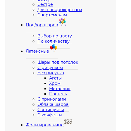
Сестре
Для новорожденных
Спортсменам
Подбор шаров
Выбор по цвету
По количеству
Латексные
Шары под потолок
С рисунком
Без рисунка
Агаты
Хром
Металлик
Пастель
С приколами
Облака шаров
Светящиеся
С конфетти
Фольгированные