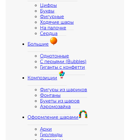
Цифры
Буквы
Фигурные
Ходячие шары
На палочке
Сердца
Большие
Однотонные
С перьями (Bubbles)
Гиганты с конфетти
Композиции
Фигуры из шариков
Фонтаны
Букеты из шаров
Аэромозайка
Оформление шарами
Арки
Гирлянды