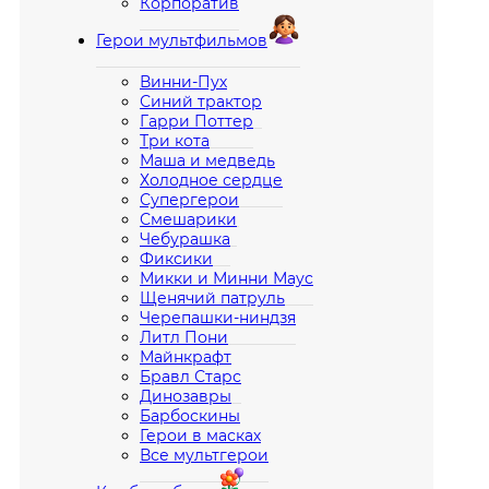
Корпоратив
Герои мультфильмов
Винни-Пух
Синий трактор
Гарри Поттер
Три кота
Маша и медведь
Холодное сердце
Супергерои
Смешарики
Чебурашка
Фиксики
Микки и Минни Маус
Щенячий патруль
Черепашки-ниндзя
Литл Пони
Майнкрафт
Бравл Старс
Динозавры
Барбоскины
Герои в масках
Все мультгерои