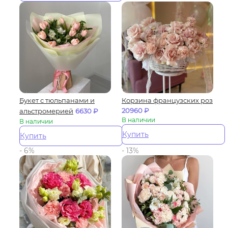
Букет с тюльпанами и
Корзина французских роз
20960
₽
альстромерией
6630
₽
В наличии
В наличии
Купить
Купить
- 6%
- 13%