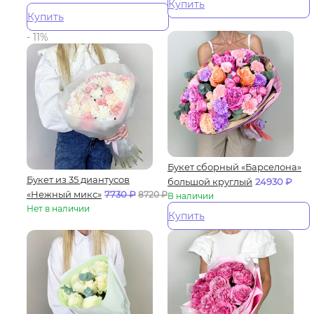
Купить
Купить
- 11%
Букет сборный «Барселона»
Букет из 35 диантусов
большой круглый
24930
₽
«Нежный микс»
7730
₽
8720
₽
В наличии
Нет в наличии
Купить