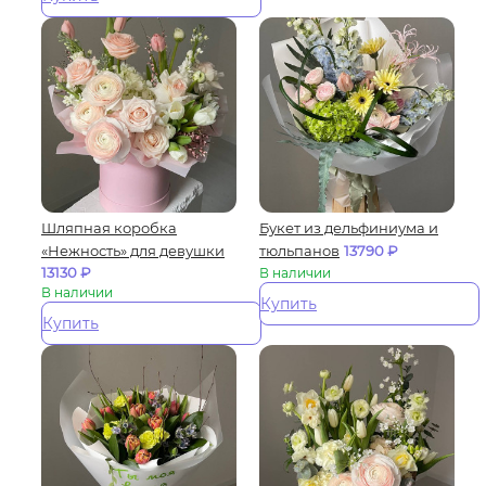
Шляпная коробка
Букет из дельфиниума и
«Нежность» для девушки
тюльпанов
13790
₽
13130
₽
В наличии
В наличии
Купить
Купить