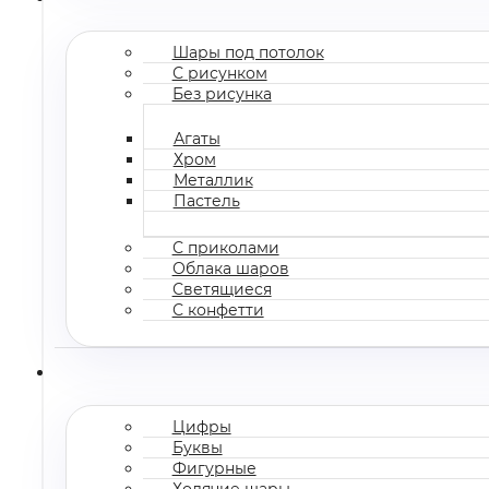
Шары под потолок
С рисунком
Без рисунка
Агаты
Хром
Металлик
Пастель
С приколами
Облака шаров
Светящиеся
С конфетти
Цифры
Буквы
Фигурные
Ходячие шары