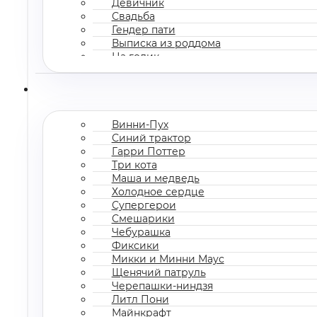
Девичник
Свадьба
Гендер пати
Выписка из роддома
На годик
Корпоратив
Винни-Пух
Синий трактор
Гарри Поттер
Три кота
Маша и медведь
Холодное сердце
Супергерои
Смешарики
Чебурашка
Фиксики
Микки и Минни Маус
Щенячий патруль
Черепашки-ниндзя
Литл Пони
Майнкрафт