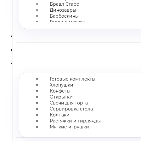
Бравл Старс
Динозавры
Барбоскины
Герои в масках
Все мультгерои
Готовые комплекты
Хлопушки
Конфеты
Открытки
Свечи для торта
Сервировка стола
Колпаки
Растяжки и гирлянды
Мягкие игрушки