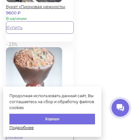
Букет «Пионовая нежность»
9600
₽
В наличии
Купить
- 23%
Продолжая использовать данный сайт, Вы
соглашаетесь на сбор и обработку файлов
Пудровый букет с
cookies
пионовидной розой и
Хорошо
гортензией
5150
₽
6730
₽
В наличии
Подробнее
Купить