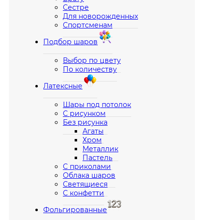
Сестре
Для новорожденных
Спортсменам
Подбор шаров
Выбор по цвету
По количеству
Латексные
Шары под потолок
С рисунком
Без рисунка
Агаты
Хром
Металлик
Пастель
С приколами
Облака шаров
Светящиеся
С конфетти
Фольгированные