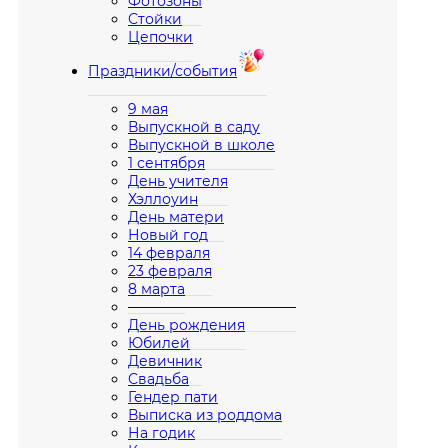
Фотозоны
Стойки
Цепочки
Праздники/события
9 мая
Выпускной в саду
Выпускной в школе
1 сентября
День учителя
Хэллоуин
День матери
Новый год
14 февраля
23 февраля
8 марта
————————————
День рождения
Юбилей
Девичник
Свадьба
Гендер пати
Выписка из роддома
На годик