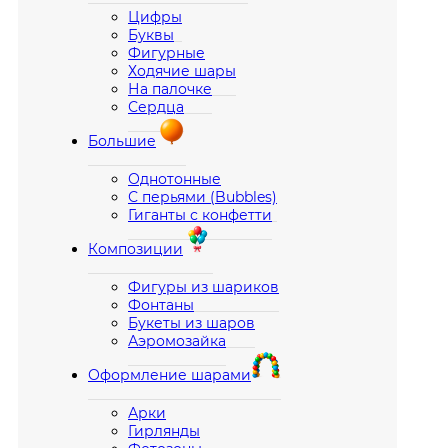
Цифры
Буквы
Фигурные
Ходячие шары
На палочке
Сердца
Большие
Однотонные
С перьями (Bubbles)
Гиганты с конфетти
Композиции
Фигуры из шариков
Фонтаны
Букеты из шаров
Аэромозайка
Оформление шарами
Арки
Гирлянды