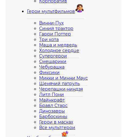
Корпоратив
Герои мультфильмов
Винни-Пух
Синий трактор
Гарри Поттер
Три кота
Маша и медведь
Холодное сердце
Супергерои
Смешарики
Чебурашка
Фиксики
Микки и Минни Маус
Щенячий патруль
Черепашки-ниндзя
Литл Пони
Майнкрафт
Бравл Старс
Динозавры
Барбоскины
Герои в масках
Все мультгерои