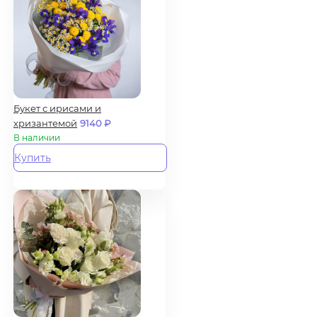
Букет с ирисами и
хризантемой
9140
₽
В наличии
Купить