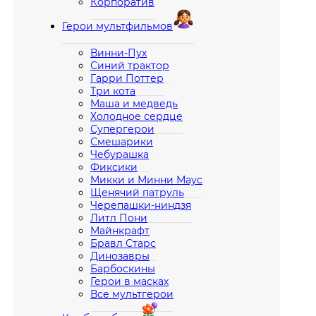
Корпоратив
Герои мультфильмов
Винни-Пух
Синий трактор
Гарри Поттер
Три кота
Маша и медведь
Холодное сердце
Супергерои
Смешарики
Чебурашка
Фиксики
Микки и Минни Маус
Щенячий патруль
Черепашки-ниндзя
Литл Пони
Майнкрафт
Бравл Старс
Динозавры
Барбоскины
Герои в масках
Все мультгерои