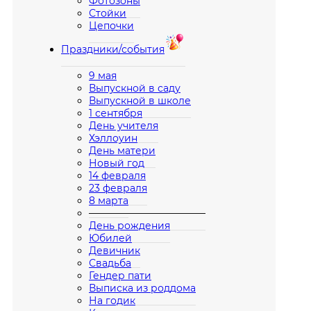
Фотозоны
Стойки
Цепочки
Праздники/события
9 мая
Выпускной в саду
Выпускной в школе
1 сентября
День учителя
Хэллоуин
День матери
Новый год
14 февраля
23 февраля
8 марта
————————————
День рождения
Юбилей
Девичник
Свадьба
Гендер пати
Выписка из роддома
На годик