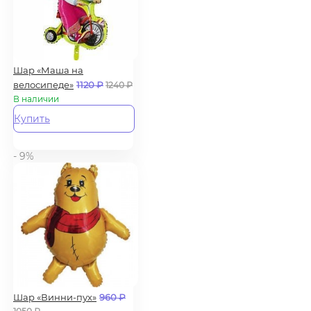
Шар «Маша на
велосипеде»
1120
₽
1240
₽
В наличии
Купить
- 9%
Шар «Винни-пух»
960
₽