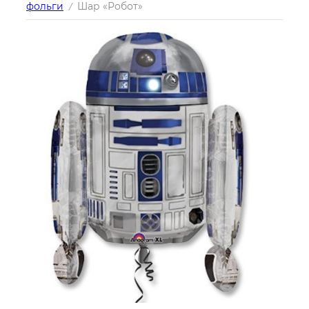
фольги
Шар «Робот»
/