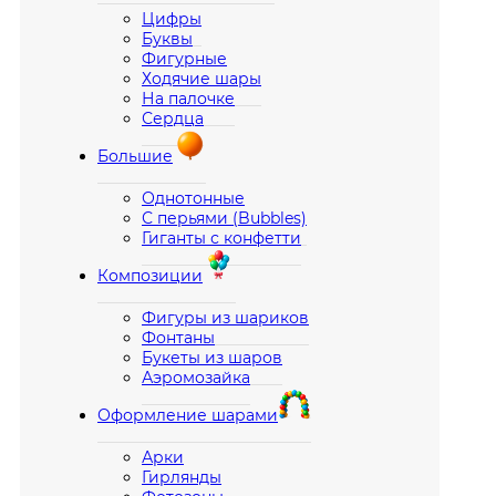
Цифры
Буквы
Фигурные
Ходячие шары
На палочке
Сердца
Большие
Однотонные
С перьями (Bubbles)
Гиганты с конфетти
Композиции
Фигуры из шариков
Фонтаны
Букеты из шаров
Аэромозайка
Оформление шарами
Арки
Гирлянды