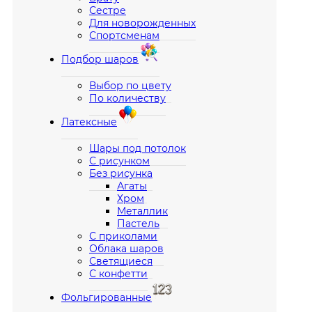
Сестре
Для новорожденных
Спортсменам
Подбор шаров
Выбор по цвету
По количеству
Латексные
Шары под потолок
С рисунком
Без рисунка
Агаты
Хром
Металлик
Пастель
С приколами
Облака шаров
Светящиеся
С конфетти
Фольгированные