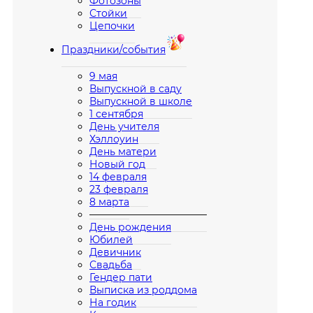
Фотозоны
Стойки
Цепочки
Праздники/события
9 мая
Выпускной в саду
Выпускной в школе
1 сентября
День учителя
Хэллоуин
День матери
Новый год
14 февраля
23 февраля
8 марта
————————————
День рождения
Юбилей
Девичник
Свадьба
Гендер пати
Выписка из роддома
На годик