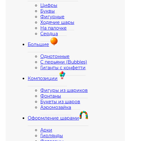
Цифры
Буквы
Фигурные
Ходячие шары
На палочке
Сердца
Большие
Однотонные
С перьями (Bubbles)
Гиганты с конфетти
Композиции
Фигуры из шариков
Фонтаны
Букеты из шаров
Аэромозайка
Оформление шарами
Арки
Гирлянды