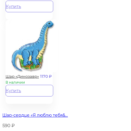
Купить
Шар «Динозавр»
1170
₽
В наличии
Купить
Шар-сердце «Я люблю тебя&...
590
₽