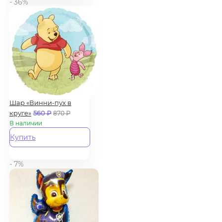
- 36%
Шар «Винни-пух в
круге»
560
₽
870
₽
В наличии
Купить
- 7%