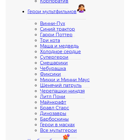
Корпоратив
Герои мультфильмов
Винни-Пух
Синий трактор
Гарри Поттер
Три кота
Маша и медведь
Холодное сердце
Супергерои
Смешарики
Чебурашка
Фиксики
Микки и Минни Маус
Щенячий патруль
Черепашки-ниндзя
Литл Пони
Майнкрафт
Бравл Старс
Динозавры
Барбоскины
Герои в масках
Все мультгерои