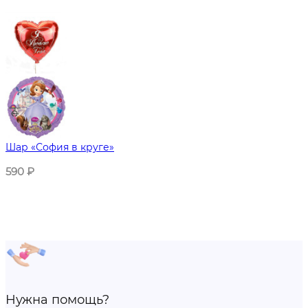
Шар «София в круге»
590
₽
Нужна помощь?