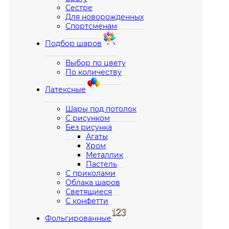
Сестре
Для новорожденных
Спортсменам
Подбор шаров
Выбор по цвету
По количеству
Латексные
Шары под потолок
С рисунком
Без рисунка
Агаты
Хром
Металлик
Пастель
С приколами
Облака шаров
Светящиеся
С конфетти
Фольгированные