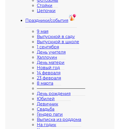
Фотозоны
Стойки
Цепочки
Праздники/события
9 мая
Выпускной в саду
Выпускной в школе
1 сентября
День учителя
Хэллоуин
День матери
Новый год
14 февраля
23 февраля
8 марта
————————————
День рождения
Юбилей
Девичник
Свадьба
Гендер пати
Выписка из роддома
На годик