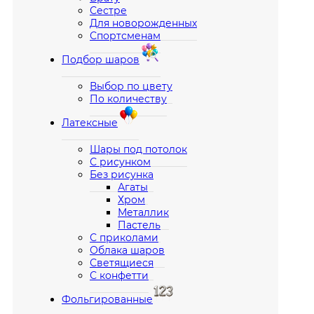
Сестре
Для новорожденных
Спортсменам
Подбор шаров
Выбор по цвету
По количеству
Латексные
Шары под потолок
С рисунком
Без рисунка
Агаты
Хром
Металлик
Пастель
С приколами
Облака шаров
Светящиеся
С конфетти
Фольгированные