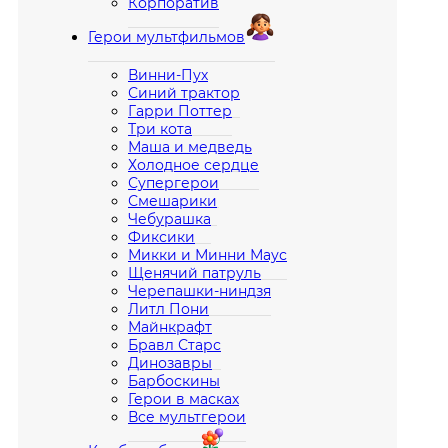
Корпоратив
Герои мультфильмов
Винни-Пух
Синий трактор
Гарри Поттер
Три кота
Маша и медведь
Холодное сердце
Супергерои
Смешарики
Чебурашка
Фиксики
Микки и Минни Маус
Щенячий патруль
Черепашки-ниндзя
Литл Пони
Майнкрафт
Бравл Старс
Динозавры
Барбоскины
Герои в масках
Все мультгерои