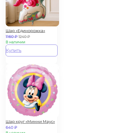
Шар «Единорожка»
1160
₽
1240
₽
В наличии
Купить
Шар круг «Минни Маус»
640
₽
В наличии