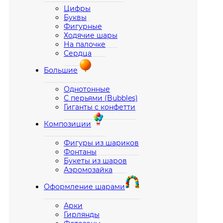
Цифры
Буквы
Фигурные
Ходячие шары
На палочке
Сердца
Большие
Однотонные
С перьями (Bubbles)
Гиганты с конфетти
Композиции
Фигуры из шариков
Фонтаны
Букеты из шаров
Аэромозайка
Оформление шарами
Арки
Гирлянды