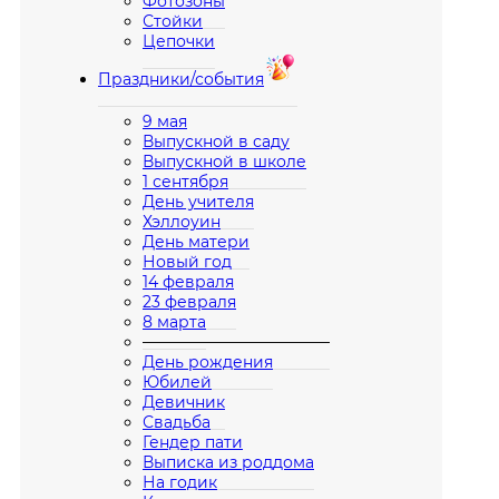
Фотозоны
Стойки
Цепочки
Праздники/события
9 мая
Выпускной в саду
Выпускной в школе
1 сентября
День учителя
Хэллоуин
День матери
Новый год
14 февраля
23 февраля
8 марта
————————————
День рождения
Юбилей
Девичник
Свадьба
Гендер пати
Выписка из роддома
На годик