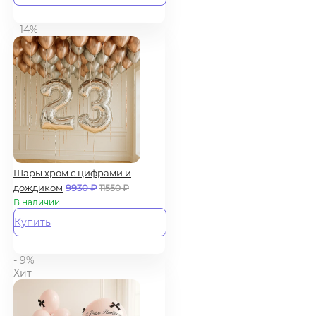
- 14%
Шары хром с цифрами и
дождиком
9930
₽
11550
₽
В наличии
Купить
- 9%
Хит