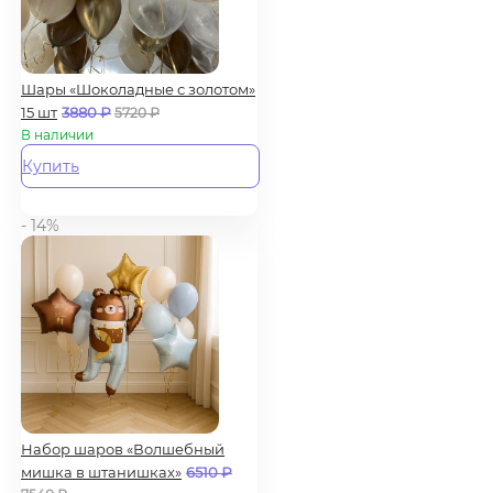
Шары «Шоколадные с золотом»
15 шт
3880
₽
5720
₽
В наличии
Купить
- 14%
Набор шаров «Волшебный
мишка в штанишках»
6510
₽