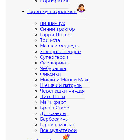
Корпоратив
Герои мультфильмов
Винни-Пух
Синий трактор
Гарри Поттер
Три кота
Маша и медведь
Холодное сердце
Супергерои
Смешарики
Чебурашка
Фиксики
Микки и Минни Маус
Щенячий патруль
Черепашки-ниндзя
Литл Пони
Майнкрафт
Бравл Старс
Динозавры
Барбоскины
Герои в масках
Все мультгерои