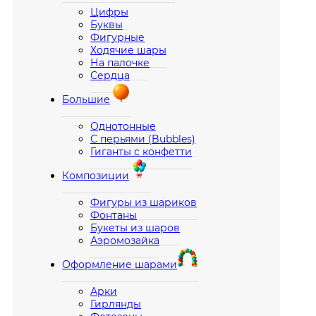
Цифры
Буквы
Фигурные
Ходячие шары
На палочке
Сердца
Большие
Однотонные
С перьями (Bubbles)
Гиганты с конфетти
Композиции
Фигуры из шариков
Фонтаны
Букеты из шаров
Аэромозайка
Оформление шарами
Арки
Гирлянды