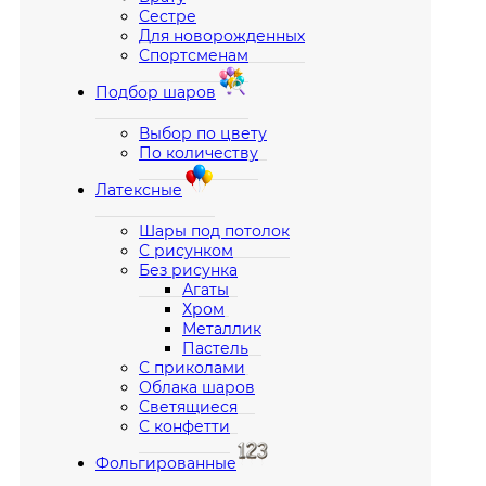
Сестре
Для новорожденных
Спортсменам
Подбор шаров
Выбор по цвету
По количеству
Латексные
Шары под потолок
С рисунком
Без рисунка
Агаты
Хром
Металлик
Пастель
С приколами
Облака шаров
Светящиеся
С конфетти
Фольгированные