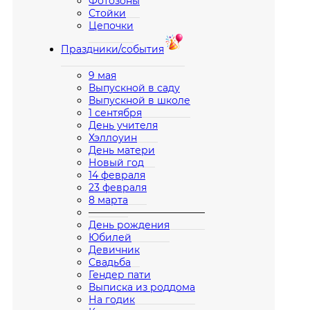
Фотозоны
Стойки
Цепочки
Праздники/события
9 мая
Выпускной в саду
Выпускной в школе
1 сентября
День учителя
Хэллоуин
День матери
Новый год
14 февраля
23 февраля
8 марта
————————————
День рождения
Юбилей
Девичник
Свадьба
Гендер пати
Выписка из роддома
На годик