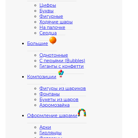
Цифры
Буквы
Фигурные
Ходячие шары
На палочке
Сердца
Большие
Однотонные
С перьями (Bubbles)
Гиганты с конфетти
Композиции
Фигуры из шариков
Фонтаны
Букеты из шаров
Аэромозайка
Оформление шарами
Арки
Гирлянды