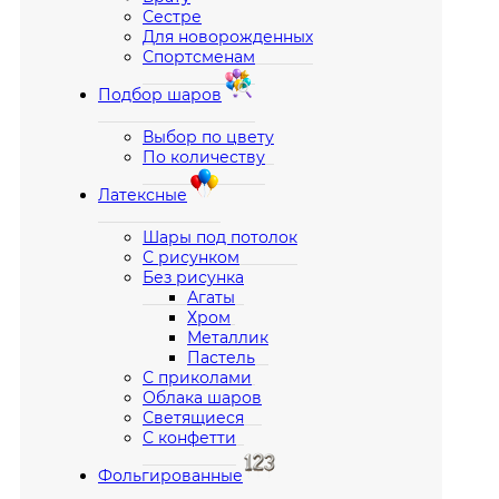
Сестре
Для новорожденных
Спортсменам
Подбор шаров
Выбор по цвету
По количеству
Латексные
Шары под потолок
С рисунком
Без рисунка
Агаты
Хром
Металлик
Пастель
С приколами
Облака шаров
Светящиеся
С конфетти
Фольгированные