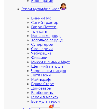
Корпоратив
Герои мультфильмов
Винни-Пух
Синий трактор
Гарри Поттер
Три кота
Маша и медведь
Холодное сердце
Супергерои
Смешарики
Чебурашка
Фиксики
Микки и Минни Маус
Щенячий патруль
Черепашки-ниндзя
Литл Пони
Майнкрафт
Бравл Старс
Динозавры
Барбоскины
Герои в масках
Все мультгерои