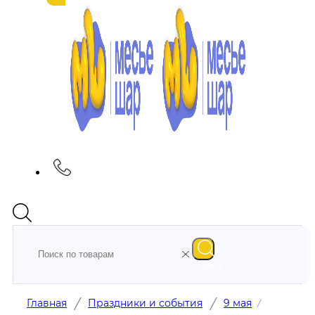
Поиск
/
/
Главная
Праздники и события
9 мая
/