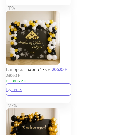
- 11%
Банер из шаров-2×3 м
20520
₽
23060
₽
В наличии
Купить
- 27%