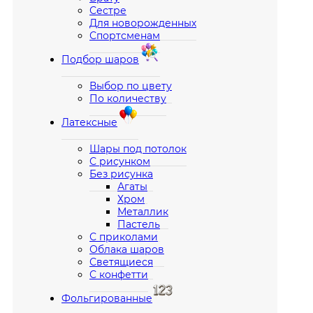
Сестре
Для новорожденных
Спортсменам
Подбор шаров
Выбор по цвету
По количеству
Латексные
Шары под потолок
С рисунком
Без рисунка
Агаты
Хром
Металлик
Пастель
С приколами
Облака шаров
Светящиеся
С конфетти
Фольгированные