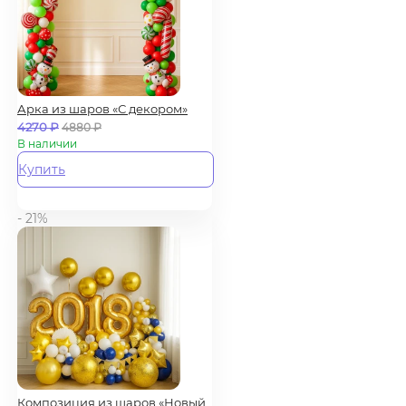
Арка из шаров «С декором»
4270
₽
4880
₽
В наличии
Купить
- 21%
Композиция из шаров «Новый