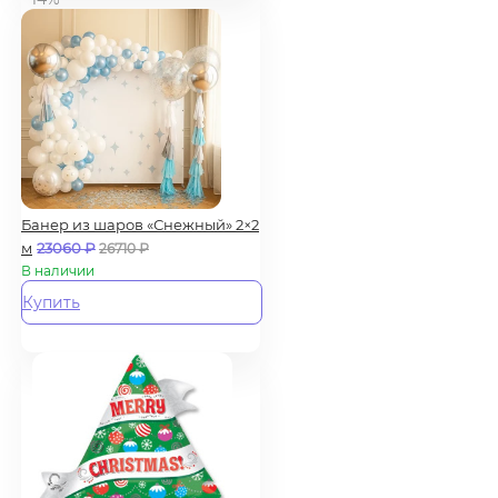
Банер из шаров «Снежный» 2×2
м
23060
₽
26710
₽
В наличии
Купить