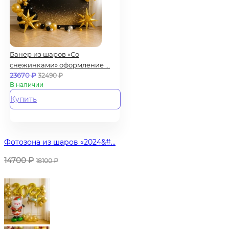
Банер из шаров «Со
снежинками» оформление ...
23670
₽
32490
₽
В наличии
Купить
Фотозона из шаров «2024&#...
14700
₽
18100
₽