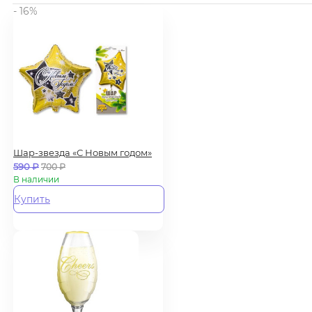
- 16%
Шар-звезда «С Новым годом»
590
₽
700
₽
В наличии
Купить