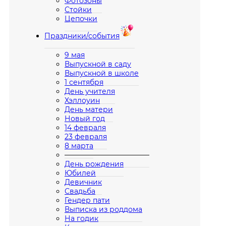
Фотозоны
Стойки
Цепочки
Праздники/события
9 мая
Выпускной в саду
Выпускной в школе
1 сентября
День учителя
Хэллоуин
День матери
Новый год
14 февраля
23 февраля
8 марта
————————————
День рождения
Юбилей
Девичник
Свадьба
Гендер пати
Выписка из роддома
На годик