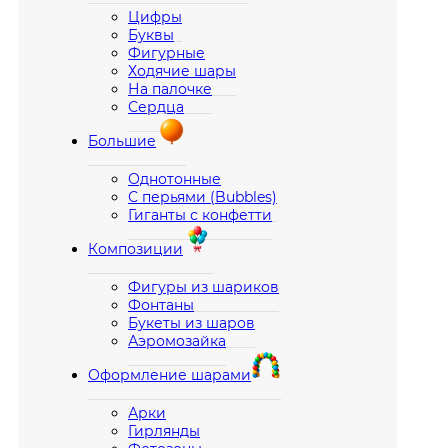
Цифры
Буквы
Фигурные
Ходячие шары
На палочке
Сердца
Большие
Однотонные
С перьями (Bubbles)
Гиганты с конфетти
Композиции
Фигуры из шариков
Фонтаны
Букеты из шаров
Аэромозайка
Оформление шарами
Арки
Гирлянды