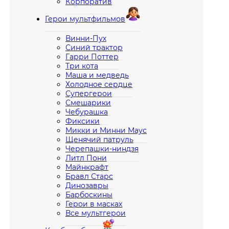
Корпоратив
Герои мультфильмов
Винни-Пух
Синий трактор
Гарри Поттер
Три кота
Маша и медведь
Холодное сердце
Супергерои
Смешарики
Чебурашка
Фиксики
Микки и Минни Маус
Щенячий патруль
Черепашки-ниндзя
Литл Пони
Майнкрафт
Бравл Старс
Динозавры
Барбоскины
Герои в масках
Все мультгерои