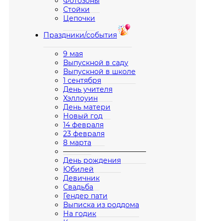
Фотозоны
Стойки
Цепочки
Праздники/события
9 мая
Выпускной в саду
Выпускной в школе
1 сентября
День учителя
Хэллоуин
День матери
Новый год
14 февраля
23 февраля
8 марта
————————————
День рождения
Юбилей
Девичник
Свадьба
Гендер пати
Выписка из роддома
На годик