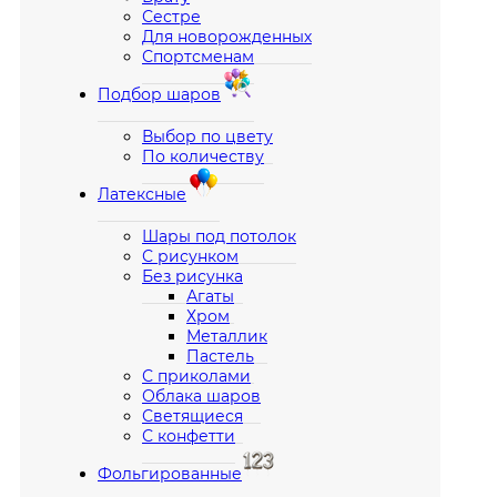
Сестре
Для новорожденных
Спортсменам
Подбор шаров
Выбор по цвету
По количеству
Латексные
Шары под потолок
С рисунком
Без рисунка
Агаты
Хром
Металлик
Пастель
С приколами
Облака шаров
Светящиеся
С конфетти
Фольгированные