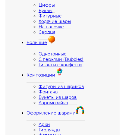
Цифры
Буквы
Фигурные
Ходячие шары
На палочке
Сердца
Большие
Однотонные
С перьями (Bubbles)
Гиганты с конфетти
Композиции
Фигуры из шариков
Фонтаны
Букеты из шаров
Аэромозайка
Оформление шарами
Арки
Гирлянды