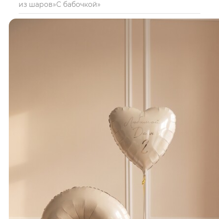
из шаров»С бабочкой»