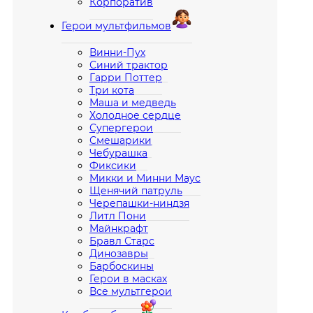
Корпоратив
Герои мультфильмов
Винни-Пух
Синий трактор
Гарри Поттер
Три кота
Маша и медведь
Холодное сердце
Супергерои
Смешарики
Чебурашка
Фиксики
Микки и Минни Маус
Щенячий патруль
Черепашки-ниндзя
Литл Пони
Майнкрафт
Бравл Старс
Динозавры
Барбоскины
Герои в масках
Все мультгерои