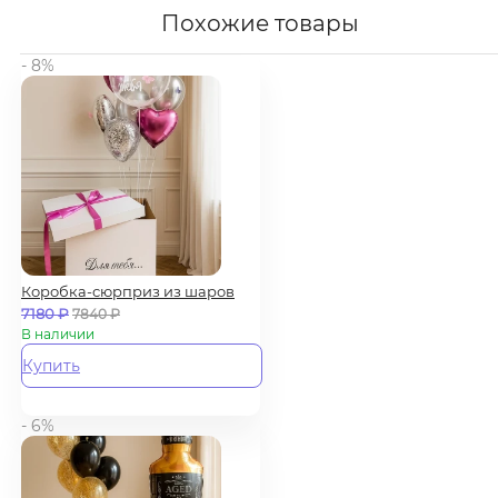
Похожие товары
- 8%
Коробка-сюрприз из шаров
7180
₽
7840
₽
В наличии
Купить
- 6%