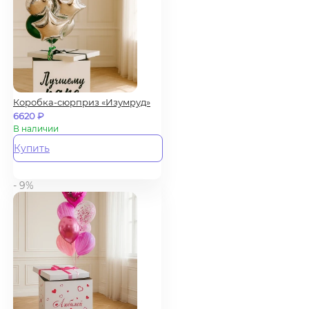
Коробка-сюрприз «Изумруд»
6620
₽
В наличии
Купить
- 9%