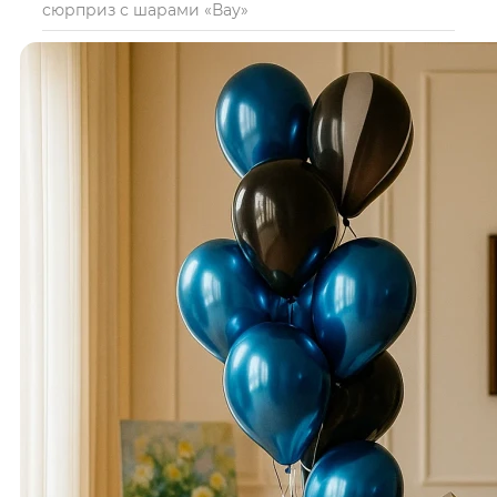
сюрприз с шарами «Вау»