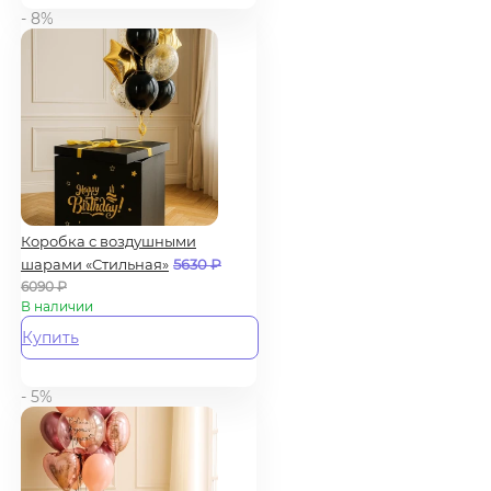
- 8%
Коробка с воздушными
шарами «Стильная»
5630
₽
6090
₽
В наличии
Купить
- 5%