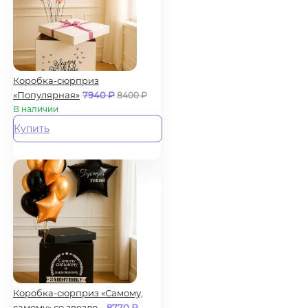
Коробка-сюрприз
«Популярная»
7940
₽
8400
₽
В наличии
Купить
Коробка-сюрприз «Самому,
самому» со звездо...
8770
₽