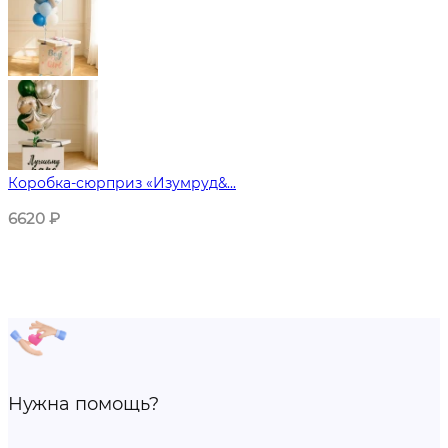
Коробка-сюрприз «Изумруд&...
6620
₽
Нужна помощь?