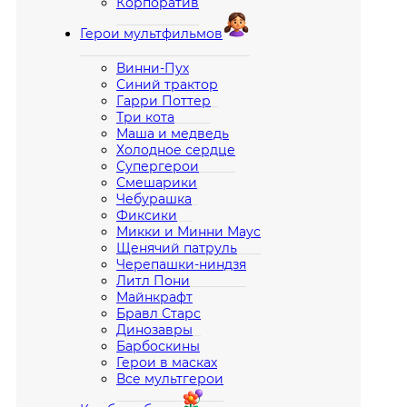
Корпоратив
Герои мультфильмов
Винни-Пух
Синий трактор
Гарри Поттер
Три кота
Маша и медведь
Холодное сердце
Супергерои
Смешарики
Чебурашка
Фиксики
Микки и Минни Маус
Щенячий патруль
Черепашки-ниндзя
Литл Пони
Майнкрафт
Бравл Старс
Динозавры
Барбоскины
Герои в масках
Все мультгерои