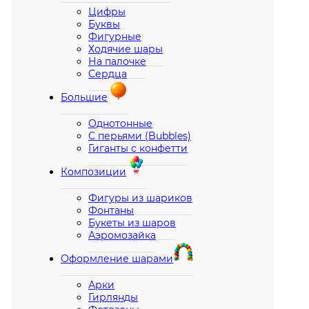
Цифры
Буквы
Фигурные
Ходячие шары
На палочке
Сердца
Большие
Однотонные
С перьями (Bubbles)
Гиганты с конфетти
Композиции
Фигуры из шариков
Фонтаны
Букеты из шаров
Аэромозайка
Оформление шарами
Арки
Гирлянды