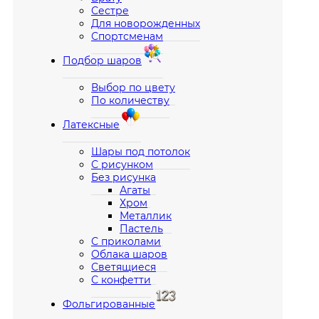
Сестре
Для новорожденных
Спортсменам
Подбор шаров
Выбор по цвету
По количеству
Латексные
Шары под потолок
С рисунком
Без рисунка
Агаты
Хром
Металлик
Пастель
С приколами
Облака шаров
Светящиеся
С конфетти
Фольгированные