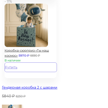
- 11%
Коробка-сюрприз «Ты наш
космос»
5970
₽
6690
₽
В наличии
Купить
Гендерная коробка 2 с шарами
5840
₽
6250
₽