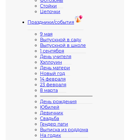
Фотозоны
Стойки
Цепочки
Праздники/события
9 мая
Выпускной в саду
Выпускной в школе
1 сентября
День учителя
Хэллоуин
День матери
Новый год
14 февраля
23 февраля
8 марта
————————————
День рождения
Юбилей
Девичник
Свадьба
Гендер пати
Выписка из роддома
На годик