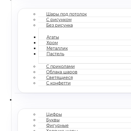
Шары под потолок
С рисунком
Без рисунка
Агаты
Хром
Металлик
Пастель
С приколами
Облака шаров
Светящиеся
С конфетти
Цифры
Буквы
Фигурные
Ходячие шары