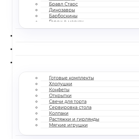
Бравл Старс
Динозавры
Барбоскины
Герои в масках
Все мультгерои
Готовые комплекты
Хлопушки
Конфеты
Открытки
Свечи для торта
Сервировка стола
Колпаки
Растяжки и гирлянды
Мягкие игрушки