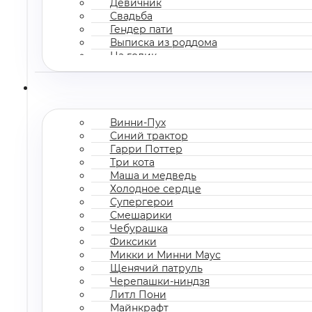
Девичник
Свадьба
Гендер пати
Выписка из роддома
На годик
Корпоратив
Винни-Пух
Синий трактор
Гарри Поттер
Три кота
Маша и медведь
Холодное сердце
Супергерои
Смешарики
Чебурашка
Фиксики
Микки и Минни Маус
Щенячий патруль
Черепашки-ниндзя
Литл Пони
Майнкрафт