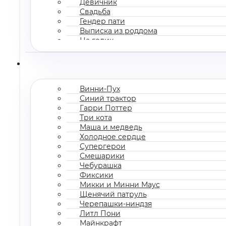
Девичник
Свадьба
Гендер пати
Выписка из роддома
На годик
Корпоратив
Винни-Пух
Синий трактор
Гарри Поттер
Три кота
Маша и медведь
Холодное сердце
Супергерои
Смешарики
Чебурашка
Фиксики
Микки и Минни Маус
Щенячий патруль
Черепашки-ниндзя
Литл Пони
Майнкрафт