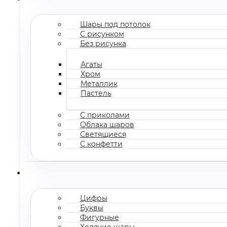
Шары под потолок
С рисунком
Без рисунка
Агаты
Хром
Металлик
Пастель
С приколами
Облака шаров
Светящиеся
С конфетти
Цифры
Буквы
Фигурные
Ходячие шары