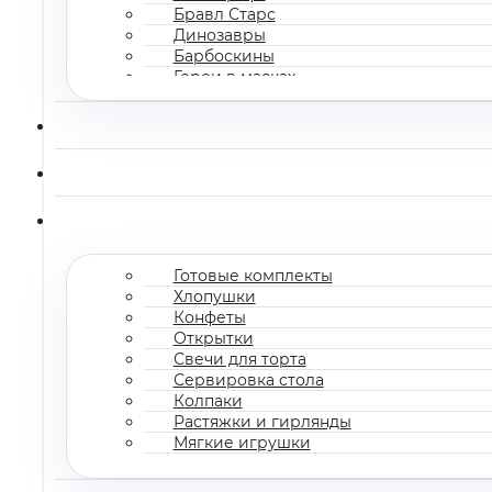
Бравл Старс
Динозавры
Барбоскины
Герои в масках
Все мультгерои
Готовые комплекты
Хлопушки
Конфеты
Открытки
Свечи для торта
Сервировка стола
Колпаки
Растяжки и гирлянды
Мягкие игрушки