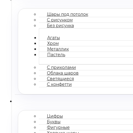
Шары под потолок
С рисунком
Без рисунка
Агаты
Хром
Металлик
Пастель
С приколами
Облака шаров
Светящиеся
С конфетти
Цифры
Буквы
Фигурные
Ходячие шары