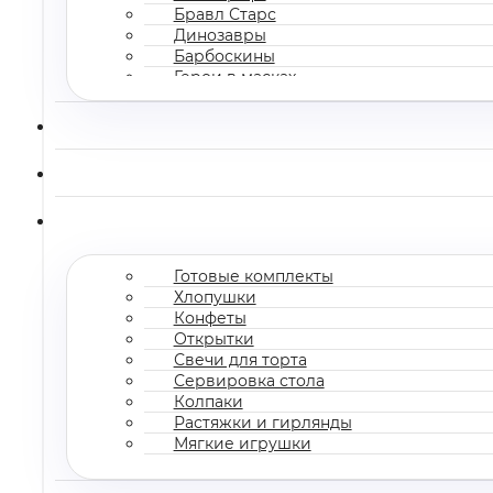
Бравл Старс
Динозавры
Барбоскины
Герои в масках
Все мультгерои
Готовые комплекты
Хлопушки
Конфеты
Открытки
Свечи для торта
Сервировка стола
Колпаки
Растяжки и гирлянды
Мягкие игрушки