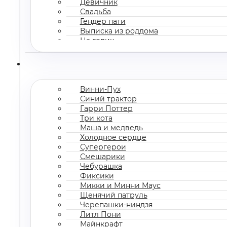
Девичник
Свадьба
Гендер пати
Выписка из роддома
На годик
Корпоратив
Винни-Пух
Синий трактор
Гарри Поттер
Три кота
Маша и медведь
Холодное сердце
Супергерои
Смешарики
Чебурашка
Фиксики
Микки и Минни Маус
Щенячий патруль
Черепашки-ниндзя
Литл Пони
Майнкрафт