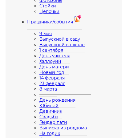
Фотозоны
Стойки
Цепочки
Праздники/события
9 мая
Выпускной в саду
Выпускной в школе
1 сентября
День учителя
Хэллоуин
День матери
Новый год
14 февраля
23 февраля
8 марта
————————————
День рождения
Юбилей
Девичник
Свадьба
Гендер пати
Выписка из роддома
На годик