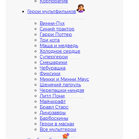
Корпоратив
Герои мультфильмов
Винни-Пух
Синий трактор
Гарри Поттер
Три кота
Маша и медведь
Холодное сердце
Супергерои
Смешарики
Чебурашка
Фиксики
Микки и Минни Маус
Щенячий патруль
Черепашки-ниндзя
Литл Пони
Майнкрафт
Бравл Старс
Динозавры
Барбоскины
Герои в масках
Все мультгерои