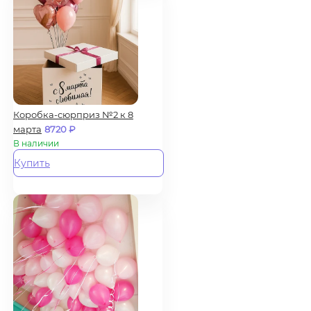
Коробка-сюрприз №2 к 8
марта
8720
₽
В наличии
Купить