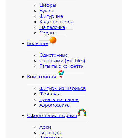
Цифры
Буквы
Фигурные
Ходячие шары
На палочке
Сердца
Большие
Однотонные
С перьями (Bubbles)
Гиганты с конфетти
Композиции
Фигуры из шариков
Фонтаны
Букеты из шаров
Аэромозайка
Оформление шарами
Арки
Гирлянды