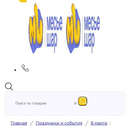
Поиск
/
/
Главная
Праздники и события
8 марта
/