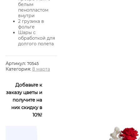
белым
пенопластом
внутри
2 грузика в
фольге
Шары с
обработкой для
долгого полета
Артикул:
70545
Категория:
8 марта
Добавьте к
заказу цветы и
получите на
них скидку в
10%!