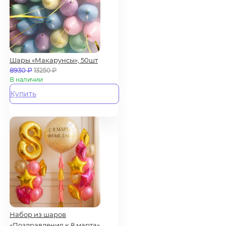
Шары «Макарунсы», 50шт
8930
₽
13250
₽
В наличии
Купить
Набор из шаров
«Поздравления к 8 марта»