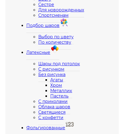
Сестре
Для новорожденных
Спортсменам
Подбор шаров
Выбор по цвету
По количеству
Латексные
Шары под потолок
С рисунком
Без рисунка
Агаты
Хром
Металлик
Пастель
С приколами
Облака шаров
Светящиеся
С конфетти
Фольгированные