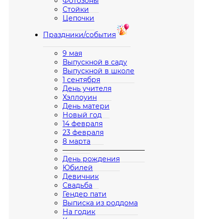
Фотозоны
Стойки
Цепочки
Праздники/события
9 мая
Выпускной в саду
Выпускной в школе
1 сентября
День учителя
Хэллоуин
День матери
Новый год
14 февраля
23 февраля
8 марта
————————————
День рождения
Юбилей
Девичник
Свадьба
Гендер пати
Выписка из роддома
На годик