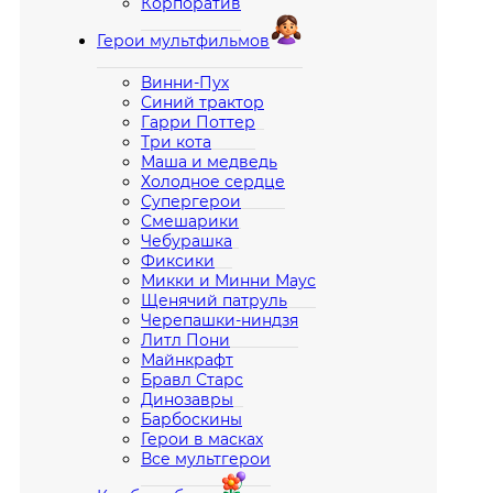
Корпоратив
Герои мультфильмов
Винни-Пух
Синий трактор
Гарри Поттер
Три кота
Маша и медведь
Холодное сердце
Супергерои
Смешарики
Чебурашка
Фиксики
Микки и Минни Маус
Щенячий патруль
Черепашки-ниндзя
Литл Пони
Майнкрафт
Бравл Старс
Динозавры
Барбоскины
Герои в масках
Все мультгерои