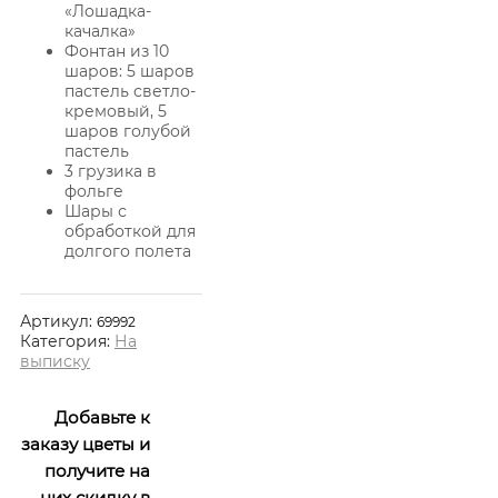
«Лошадка-
качалка»
Фонтан из 10
шаров: 5 шаров
пастель светло-
кремовый, 5
шаров голубой
пастель
3 грузика в
фольге
Шары с
обработкой для
долгого полета
Артикул:
69992
Категория:
На
выписку
Добавьте к
заказу цветы и
получите на
них скидку в