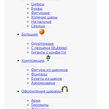
Цифры
Буквы
Фигурные
Ходячие шары
На палочке
Сердца
Большие
Однотонные
С перьями (Bubbles)
Гиганты с конфетти
Композиции
Фигуры из шариков
Фонтаны
Букеты из шаров
Аэромозайка
Оформление шарами
Арки
Гирлянды