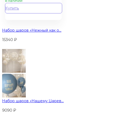
В наличии
Купить
Набор шаров «Нежный как о...
15340
₽
Набор шаров «Нашему Царев...
9090
₽