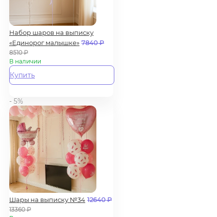
Набор шаров на выписку
«Единорог малышке»
7840
₽
8510
₽
В наличии
Купить
- 5%
Шары на выписку №34
12640
₽
13360
₽