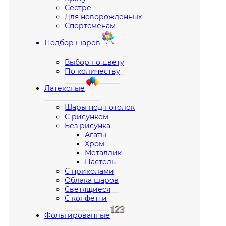
Сестре
Для новорожденных
Спортсменам
Подбор шаров
Выбор по цвету
По количеству
Латексные
Шары под потолок
С рисунком
Без рисунка
Агаты
Хром
Металлик
Пастель
С приколами
Облака шаров
Светящиеся
С конфетти
Фольгированные