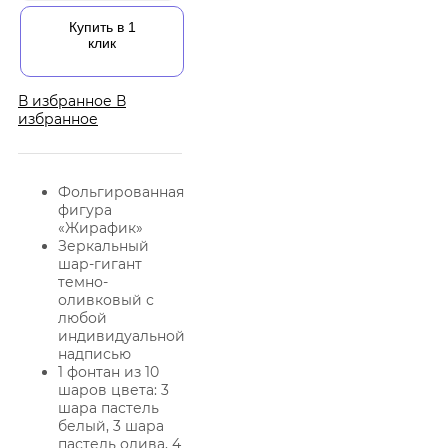
Купить в 1
клик
В избранное
В
избранное
Фольгированная
фигура
«Жирафик»
Зеркальный
шар-гигант
темно-
оливковый с
любой
индивидуальной
надписью
1 фонтан из 10
шаров цвета: 3
шара пастель
белый, 3 шара
пастель олива, 4