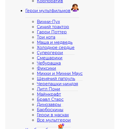
Корпоратив
Герои мультфильмов
Винни-Пух
Синий трактор
Гарри Поттер
Три кота
Маша и медведь
Холодное сердце
Супергерои
Смешарики
Чебурашка
Фиксики
Микки и Минни Маус
Щенячий патруль
Черепашки-ниндзя
Литл Пони
Майнкрафт
Бравл Старс
Динозавры
Барбоскины
Герои в масках
Все мультгерои