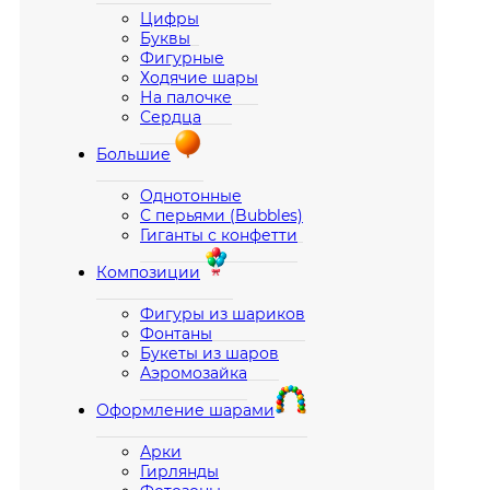
Цифры
Буквы
Фигурные
Ходячие шары
На палочке
Сердца
Большие
Однотонные
С перьями (Bubbles)
Гиганты с конфетти
Композиции
Фигуры из шариков
Фонтаны
Букеты из шаров
Аэромозайка
Оформление шарами
Арки
Гирлянды