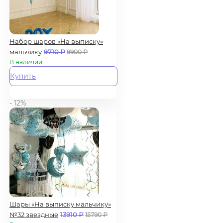
Набор шаров «На выписку»
мальчику
9710
₽
9900
₽
В наличии
Купить
- 12%
Шары «На выписку мальчику»
№32 звездные
13910
₽
15790
₽