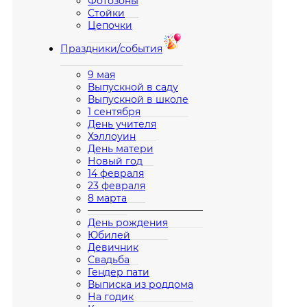
Фотозоны
Стойки
Цепочки
Праздники/события
9 мая
Выпускной в саду
Выпускной в школе
1 сентября
День учителя
Хэллоуин
День матери
Новый год
14 февраля
23 февраля
8 марта
————————————
День рождения
Юбилей
Девичник
Свадьба
Гендер пати
Выписка из роддома
На годик