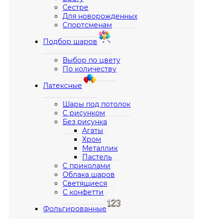
Сестре
Для новорожденных
Спортсменам
Подбор шаров
Выбор по цвету
По количеству
Латексные
Шары под потолок
С рисунком
Без рисунка
Агаты
Хром
Металлик
Пастель
С приколами
Облака шаров
Светящиеся
С конфетти
Фольгированные