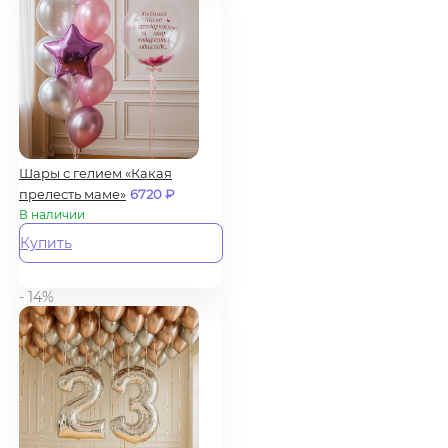
Шары с гелием «Какая
прелесть маме»
6720
₽
В наличии
Купить
- 14%