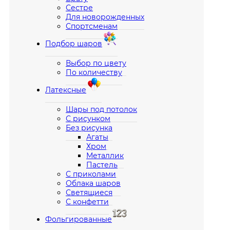
Сестре
Для новорожденных
Спортсменам
Подбор шаров
Выбор по цвету
По количеству
Латексные
Шары под потолок
С рисунком
Без рисунка
Агаты
Хром
Металлик
Пастель
С приколами
Облака шаров
Светящиеся
С конфетти
Фольгированные