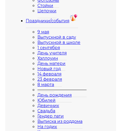
Фотозоны
Стойки
Цепочки
Праздники/события
9 мая
Выпускной в саду
Выпускной в школе
1 сентября
День учителя
Хэллоуин
День матери
Новый год
14 февраля
23 февраля
8 марта
————————————
День рождения
Юбилей
Девичник
Свадьба
Гендер пати
Выписка из роддома
На годик