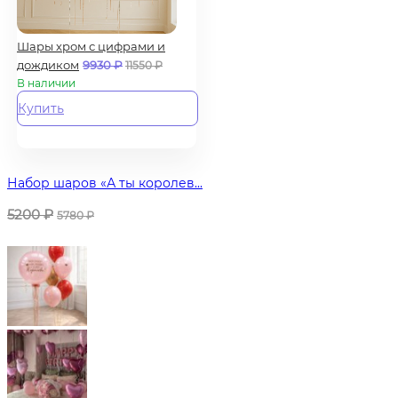
Шары хром с цифрами и
дождиком
9930
₽
11550
₽
В наличии
Купить
Набор шаров «А ты королев...
5200
₽
5780
₽