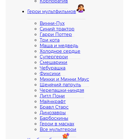
Корпоратив
Герои мультфильмов
Винни-Пух
Синий трактор
Гарри Поттер
Три кота
Маша и медведь
Холодное сердце
Супергерои
Смешарики
Чебурашка
Фиксики
Микки и Минни Маус
Щенячий патруль
Черепашки-ниндзя
Литл Пони
Майнкрафт
Бравл Старс
Динозавры
Барбоскины
Герои в масках
Все мультгерои