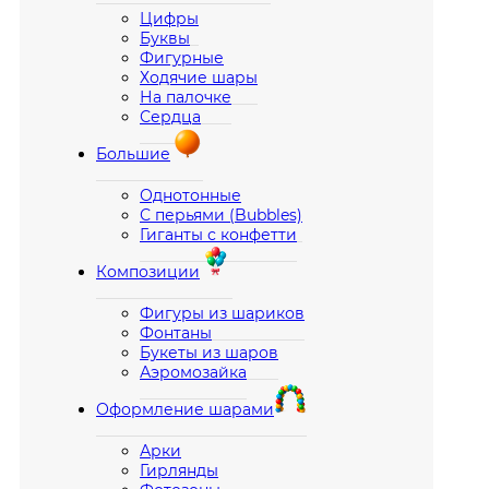
Цифры
Буквы
Фигурные
Ходячие шары
На палочке
Сердца
Большие
Однотонные
С перьями (Bubbles)
Гиганты с конфетти
Композиции
Фигуры из шариков
Фонтаны
Букеты из шаров
Аэромозайка
Оформление шарами
Арки
Гирлянды