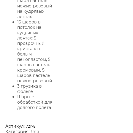
шара пастель
нежно-розовый
на кудрявых
лентах
15 шаров в
потолок на
кудрявых
лентах: 5
прозрочный
кристалл с
белым
пенопластом, 5
шаров пастель
кремовый, 5
шаров пастель
нежно-розовый
3 грузика в
фольге
Шары с
обработкой для
долгого полета
Артикул:
72178
Категория:
Для